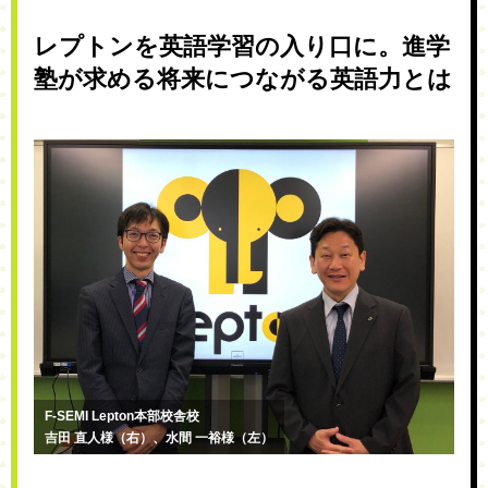
レプトンを英語学習の入り口に。進学
塾が求める将来につながる英語力とは
F-SEMI Lepton本部校舎校
吉田 直人様（右）、水間 一裕様（左）