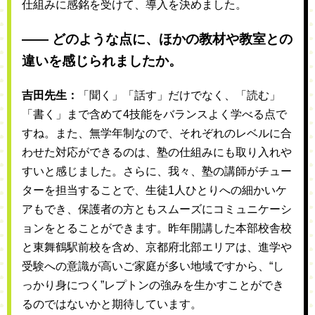
仕組みに感銘を受けて、導入を決めました。
―― どのような点に、ほかの教材や教室との
違いを感じられましたか。
吉田先生：
「聞く」「話す」だけでなく、「読む」
「書く」まで含めて4技能をバランスよく学べる点で
すね。また、無学年制なので、それぞれのレベルに合
わせた対応ができるのは、塾の仕組みにも取り入れや
すいと感じました。さらに、我々、塾の講師がチュー
ターを担当することで、生徒1人ひとりへの細かいケ
アもでき、保護者の方ともスムーズにコミュニケーシ
ョンをとることができます。昨年開講した本部校舎校
と東舞鶴駅前校を含め、京都府北部エリアは、進学や
受験への意識が高いご家庭が多い地域ですから、“し
っかり身につく”レプトンの強みを生かすことができ
るのではないかと期待しています。