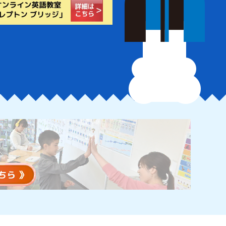
浦市
浦校