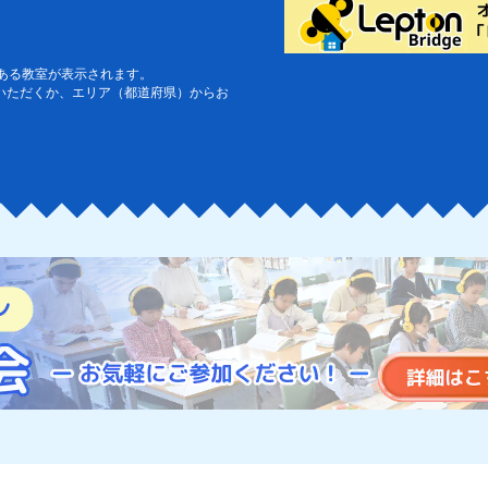
2026年06月
茨城県土
思学舎Lepton TOPPA館土
ある教室が表示されます。
いただくか、エリア（都道府県）からお