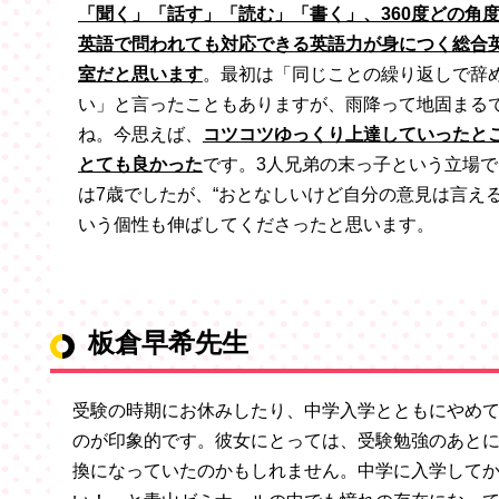
「聞く」「話す」「読む」「書く」、360度どの角
英語で問われても対応できる英語力が身につく総合
室だと思います
。最初は「同じことの繰り返しで辞
い」と言ったこともありますが、雨降って地固まる
ね。今思えば、
コツコツゆっくり上達していったと
とても良かった
です。3人兄弟の末っ子という立場で
は7歳でしたが、“おとなしいけど自分の意見は言える
いう個性も伸ばしてくださったと思います。
板倉早希先生
受験の時期にお休みしたり、中学入学とともにやめ
のが印象的です。彼女にとっては、受験勉強のあと
換になっていたのかもしれません。中学に入学して