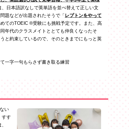
は、日本語訳なしで英単語を並べ替えて正しい文
く問題などが出題されたそうで「
レプトンをやって
てのTOEIC ®︎受験にも挑戦予定です。また、高
の同年代のクラスメイトととても仲良くなったそ
おうと約束しているので、そのときまでにもっと英
いて一字一句もらさず書き取る練習
ない
、すす
は、