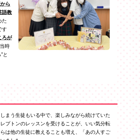
度から
英語教
めた
です
ころが
当時
”と
てしまう生徒もいる中で、楽しみながら続けていた
にレプトンのレッスンを受けることが、いい気分転
からは他の生徒に教えることも増え、「あの人すご