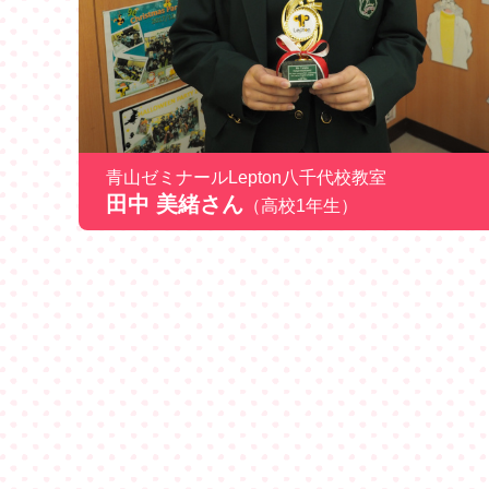
青山ゼミナールLepton八千代校教室
田中 美緒さん
（高校1年生）