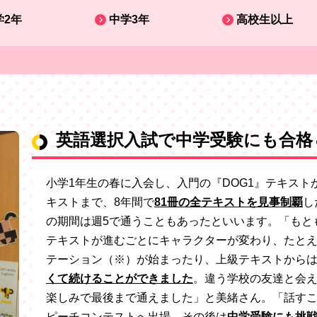
学2年
中学3年
高校生以上
英語選択入試で中学受験にも合格
小学1年生の春に入会し、入門の『DOG1』テキストから、上
キストまで、8年間で
81冊の全テキストを見事制覇
し
の期間は週5で通うこともあったといいます。「もと
テキストが進むごとにキャラクターが変わり、たとえば
テーション（※）が始まったり、上級テキストから
くて続けることができました
。違う学校の友達と会
楽しみで最後まで通えました」と美緒さん。「話すこ
ピーチコンテストへ出場。その後は
中学受験にも挑戦