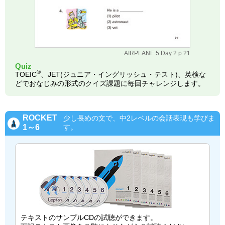
AIRPLANE 5 Day 2 p.21
Quiz
®
TOEIC
、JET(ジュニア・イングリッシュ・テスト)、英検な
どでおなじみの形式のクイズ課題に毎回チャレンジします。
ROCKET
少し長めの文で、中2レベルの会話表現も学びま
1～6
す。
テキストのサンプルCDの試聴ができます。