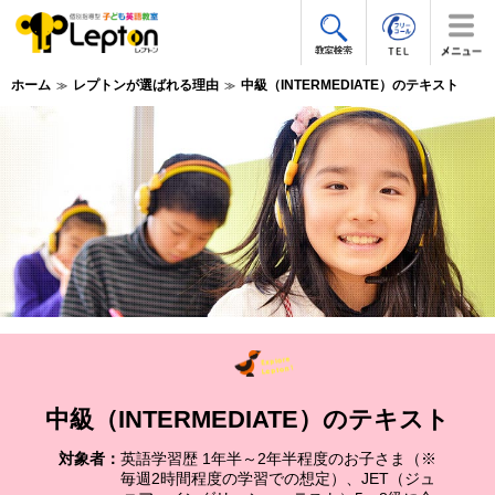
ホーム
レプトンが選ばれる理由
中級（INTERMEDIATE）のテキスト
中級（INTERMEDIATE）のテキスト
対象者
英語学習歴 1年半～2年半程度のお子さま（※
毎週2時間程度の学習での想定）、JET（ジュ