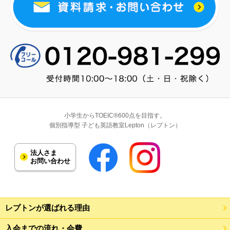
小学生からTOEIC®600点を目指す。
個別指導型 子ども英語教室Lepton（レプトン）
法人さま
お問い合わせ
レプトンが選ばれる理由
入会までの流れ・会費