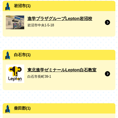
岩沼市(1)
進学プラザグループLepton岩沼校
岩沼市中央1-5-18
白石市(1)
東北進学ゼミナールLepton白石教室
白石市長町39-1
柴田郡(1)