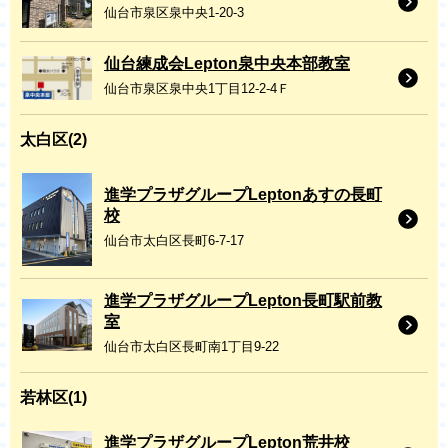
仙台市泉区泉中央1-20-3
仙台練成会Lepton泉中央本部教室
仙台市泉区泉中央1丁目12-2-4Ｆ
太白区(2)
進学プラザグループLeptonあすの長町
校
仙台市太白区長町6-7-17
進学プラザグループLepton長町駅前教
室
仙台市太白区長町南1丁目9-22
若林区(1)
進学プラザグループLepton荒井校