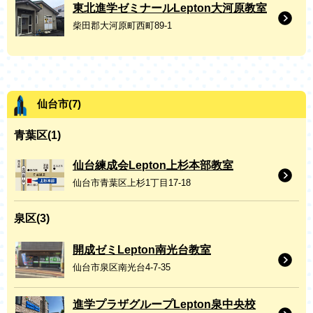
東北進学ゼミナールLepton大河原教室
柴田郡大河原町西町89-1
仙台市
(7)
青葉区(1)
仙台練成会Lepton上杉本部教室
仙台市青葉区上杉1丁目17-18
泉区(3)
開成ゼミLepton南光台教室
仙台市泉区南光台4-7-35
進学プラザグループLepton泉中央校