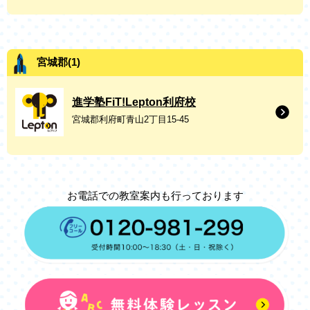
宮城郡(1)
進学塾FiT!Lepton利府校
宮城郡利府町青山2丁目15-45
お電話での教室案内も行っております