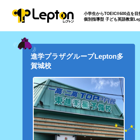
小学生からTOEIC®600点を
個別指導型 子ども英語教室Lep
進学プラザグループLepton多
賀城校