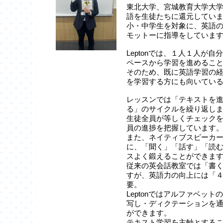
東北大学、宮城教育大学大
語を生徒たちに還元してい
小・中学生を対象に、英語
モットーに指導をしていま
Leptonでは、１人１人が
ペースから学習を進めるこ
そのため、既に英語学習の
を学習する方にも向いてい
レッスンでは「テキストを
る」のサイクルを繰り返し
生徒全員が等しくチェック
員の進捗を把握しています
また、ネイティブスピーカ
に、「聞く」「話す」「読
スよく鍛えることができま
従来の英会話教室では「書
すが、英語力の向上には「
要。
Leptonではアルファベッ
写し・ディクテーションを
ができます。
テキスト学習を主軸とする