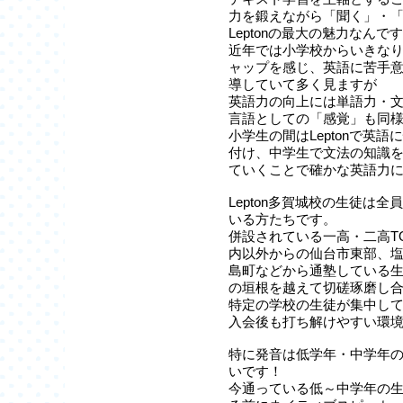
力を鍛えながら「聞く」・
Leptonの最大の魅力なんで
近年では小学校からいきな
ャップを感じ、英語に苦手
導していて多く見ますが
英語力の向上には単語力・
言語としての「感覚」も同
小学生の間はLeptonで英
付け、中学生で文法の知識
ていくことで確かな英語力
Lepton多賀城校の生徒は
いる方たちです。
併設されている一高・二高T
内以外からの仙台市東部、
島町などから通塾している
の垣根を越えて切磋琢磨し
特定の学校の生徒が集中し
入会後も打ち解けやすい環
特に発音は低学年・中学年
いです！
今通っている低～中学年の