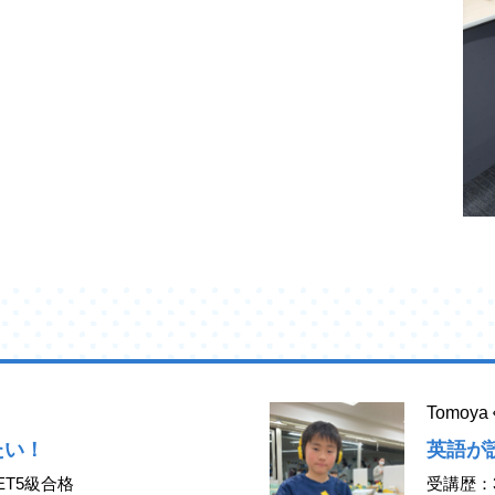
Tomo
たい！
英語が
ET5級合格
受講歴：