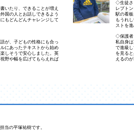
◇生徒さ
、書いたり、できることが増え
レプトン
か外国の人とお話しできるよう
駅の看板
定にもどんどんチャレンジして
もうれし
ストを進
◇保護者
英語が、子どもの性格にも合っ
私自身は
ベルにあったテキストから始め
で進級し
ら楽しそうで安心しました。英
を見ると
の視野や幅を広げてもらえれば
えるのが
城校担当の平塚祐樹です。