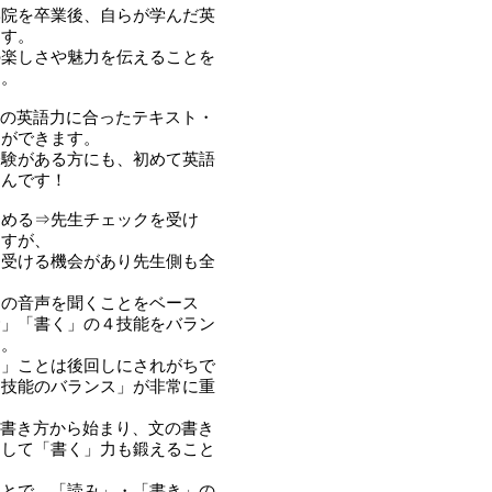
学院を卒業後、自らが学んだ英
ます。
の楽しさや魅力を伝えることを
す。
自分の英語力に合ったテキスト・
とができます。
経験がある方にも、初めて英語
るんです！
進める⇒先生チェックを受け
ますが、
を受ける機会があり先生側も全
。
ーの音声を聞くことをベース
む」「書く」の４技能をバラン
す。
く」ことは後回しにされがちで
４技能のバランス」が非常に重
トの書き方から始まり、文の書き
通して「書く」力も鍛えること
ことで、「読み」・「書き」の