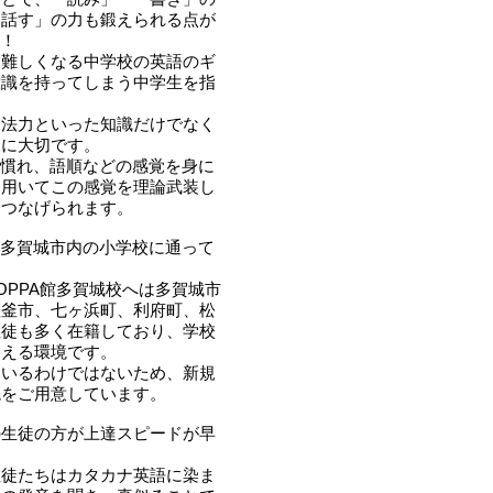
「話す」の力も鍛えられる点が
す！
り難しくなる中学校の英語のギ
意識を持ってしまう中学生を指
文法力といった知識だけでなく
様に大切です。
語に慣れ、語順などの感覚を身に
を用いてこの感覚を理論武装し
につなげられます。
全員多賀城市内の小学校に通って
OPPA館多賀城校へは多賀城市
塩釜市、七ヶ浜町、利府町、松
生徒も多く在籍しており、学校
合える環境です。
ているわけではないため、新規
境をご用意しています。
の生徒の方が上達スピードが早
生徒たちはカタカナ英語に染ま