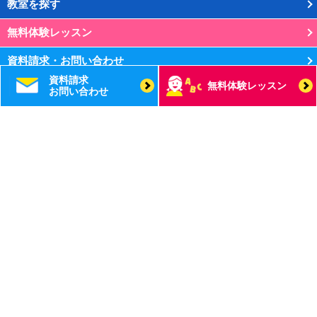
教室を探す
無料体験レッスン
資料請求・お問い合わせ
資料請求
無料体験レッスン
スポンサー活動
お問い合わせ
無料eラーニング「Lepton Picture Cards」
個人情報の取り扱い
サイトマップ
FC加盟などのお問い合わせはこちら
（企業・団体などの法人さま向け）
®
®
TOEIC
およびTOEIC Bridge
はEducational Testing Service（ETS）の登録商標で
す。
®
英検
は公益財団法人 日本英語検定協会の登録商標です。