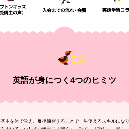
英語が身につく4つのヒミツ
の
基本を体で覚え、反復練習することで一生使えるスキルに
な
材
を用いて、少しずつ確実に
「聞く」「話す」「読む」「書く」