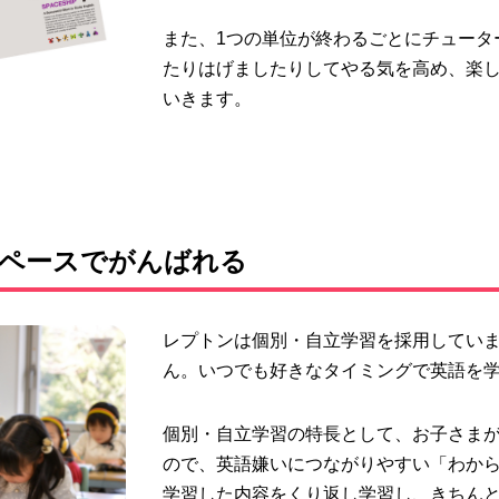
また、
1つの単位が終わるごとにチュータ
たりはげましたりしてやる気を高め、楽
いきます。
のペースでがんばれる
レプトンは
個別・自立学習を採用
してい
ん。
いつでも好きなタイミングで英語を
個別・自立学習の特長として、
お子さま
ので、英語嫌いにつながりやすい
「わか
学習した内容を
くり返し学習し、きちん