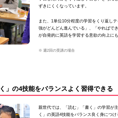
ずきにくくなっています。
また、1単位10分程度の学習をくり返し
強がどんどん進んでいる」、「やればで
が
自発的に英語を学習する意欲の向上
に
※ 週2回の受講の場合
く」の4技能をバランスよく習得できる
親世代では、「読む」「書く」の学習が
く」の英語4技能
をバランス良く身につけ