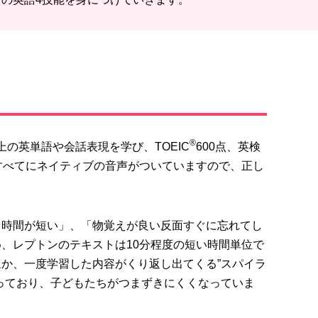
®
以上の英単語や会話表現
を学び、
TOEIC
600点、英検
すべてに
ネイティブの音声がついています
ので、正し
る時間が短い」、「物覚えが良い反面すぐに忘れてし
め、レプトンのテキストは
10分程度の短い時間単位で
ほか、一度学習した内容がくり返し出てくる
”スパイラ
っており、子どもたちがつまずきにくくなっていま