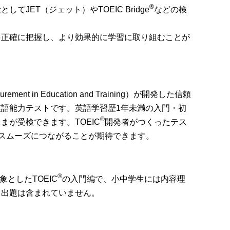
®
てJET（ジェット）やTOEIC Bridge
などの検
を正確に把握し、より効果的に学習に取り組む
ことが
rement in Education and Training）が開発した
信頼
英語能力テスト
です。
英語学習歴1年未満の入門・初
®
さまが受検できます。
TOEIC
開発者がつくったテス
スムーズにつながる
ことが期待できます。
®
としたTOEIC
の入門編
で、小中学生には内容理
る出題は含まれていません。