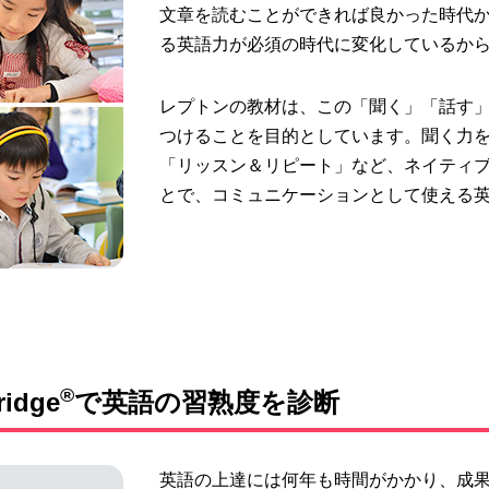
文章を読むことができれば良かった時代
る英語力が必須の時代
に変化しているか
レプトンの教材は、この
「聞く」「話す
つける
ことを目的としています。聞く力
「リッスン＆リピート」など、
ネイティ
とで、
コミュニケーションとして使える
®
idge
で英語の習熟度を診断
英語の上達には何年も時間
がかかり、
成