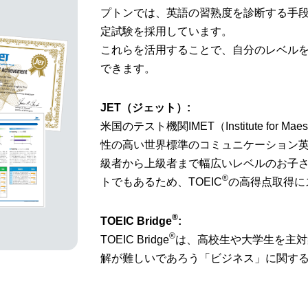
プトンでは、
英語の習熟度を診断する手段とし
定試験を採用しています。
これらを活用することで、
自分のレベル
できます。
JET（ジェット）:
米国のテスト機関IMET（Institute for Maesu
性の高い世界標準のコミュニケーション
級者から上級者まで
幅広いレベルのお子
®
ト
でもあるため、
TOEIC
の高得点取得に
®
TOEIC Bridge
:
®
TOEIC Bridge
は、
高校生や大学生を主対象
解が難しいであろう
「ビジネス」に関す