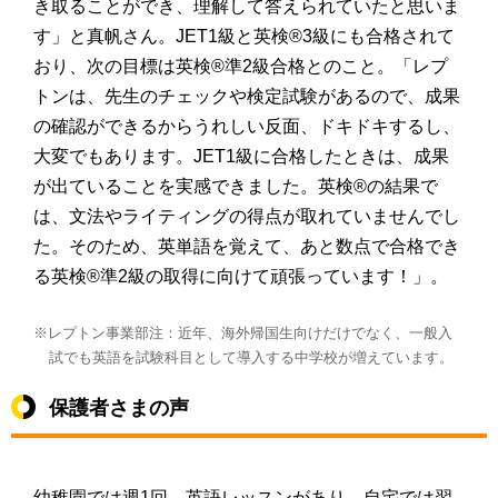
き取ることができ、理解して答えられていたと思いま
す」と真帆さん。JET1級と英検®3級にも合格されて
おり、次の目標は英検®準2級合格とのこと。「レプ
トンは、先生のチェックや検定試験があるので、成果
の確認ができるからうれしい反面、ドキドキするし、
大変でもあります。JET1級に合格したときは、成果
が出ていることを実感できました。英検®の結果で
は、文法やライティングの得点が取れていませんでし
た。そのため、英単語を覚えて、あと数点で合格でき
る英検®準2級の取得に向けて頑張っています！」。
※レプトン事業部注：近年、海外帰国生向けだけでなく、一般入
試でも英語を試験科目として導入する中学校が増えています。
保護者さまの声
幼稚園では週1回、英語レッスンがあり、自宅では習