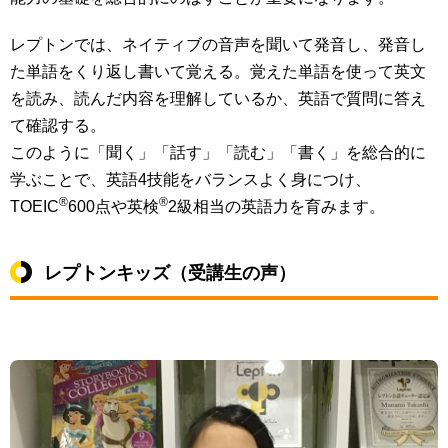
レプトンでは、
ネイティブの音声を聞いて発音
し、発音し
た
単語をくり返し書いて覚える
。覚えた単語を使って
英文
を読み、
読んだ内容を理解しているか、
英語で質問に答え
て確認
する。
このように「聞く」「話す」「読む」「書く」を総合的に
学ぶことで、英語4技能をバランスよく身につけ、
®
®
TOEIC
600点や英検
2級相当の英語力を育みます。
レプトンキッズ（受講生の声）