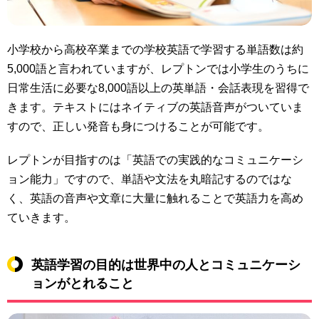
小学校から高校卒業までの学校英語で学習する単語数は約
5,000語と言われていますが、レプトンでは
小学生のうちに
日常生活に必要な8,000語以上の英単語・会話表現を習得
で
きます。テキストには
ネイティブの英語音声がついていま
すので、正しい発音も身につけることが可能
です。
レプトンが
目指すのは「英語での実践的なコミュニケーシ
ョン能力」
ですので、単語や文法を丸暗記するのではな
く、
英語の音声や文章に大量に触れる
ことで英語力を高め
ていきます。
英語学習の目的は世界中の人とコミュニケーシ
ョンがとれること