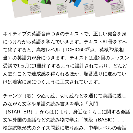
ネイティブの英語音声つきのテキスト
で、正しい発音を身
につけながら英語を学んでいきます。テキスト81冊をすべ
®
®
て終了すると、
高校レベル（TOEIC600
点、英検
2級相
当）の英語力
が身につきます。テキストは週2回のレッスン
受講で1ヵ月に1冊終了するように設計されており、
どんど
ん進むことで達成感を得られる
ほか、順番通りに進めてい
けば
着実に身につくように工夫
されています。
チャンツ（歌）やぬり絵、切り絵などを通じて
英語に親し
みながら文字や単語の読み書きを学ぶ「入門
（STARTER）」
からはじまり、身近なくらしに関する会話
文や外国の童話などの
読み物で学ぶ「初級（BASIC）」
、
検定試験形式のクイズ問題に取り組み、
中学レベルの会話