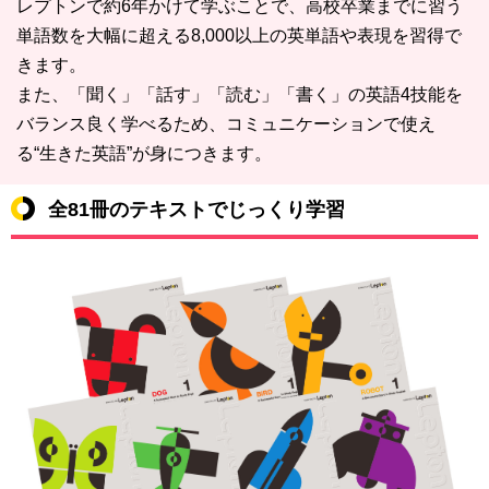
レプトンで約6年かけて学ぶ
ことで、高校卒業までに習う
単語数を大幅に超える
8,000以上の英単語や表現を習得
で
きます。
また、「聞く」「話す」「読む」「書く」の
英語4技能を
バランス良く学べる
ため、コミュニケーションで使え
る
“生きた英語”が身につきます。
全81冊のテキストでじっくり学習