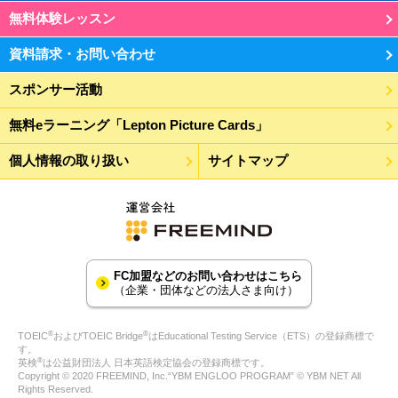
無料体験レッスン
資料請求・お問い合わせ
スポンサー活動
無料eラーニング「Lepton Picture Cards」
個人情報の取り扱い
サイトマップ
FC加盟などのお問い合わせはこちら
（企業・団体などの法人さま向け）
®
®
TOEIC
およびTOEIC Bridge
はEducational Testing Service（ETS）の登録商標で
す。
®
英検
は公益財団法人 日本英語検定協会の登録商標です。
Copyright © 2020 FREEMIND, Inc.“YBM ENGLOO PROGRAM” © YBM NET All
Rights Reserved.