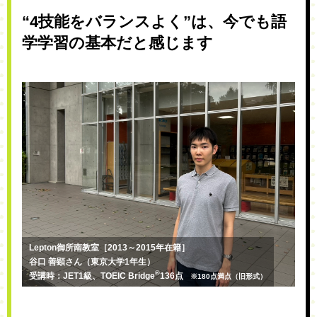
“4技能をバランスよく”は、今でも語
学学習の基本だと感じます
Lepton御所南教室［2013～2015年在籍］
谷口 善顕さん（東京大学1年生）
®
受講時：JET1級、TOEIC Bridge
136点
※180点満点（旧形式）