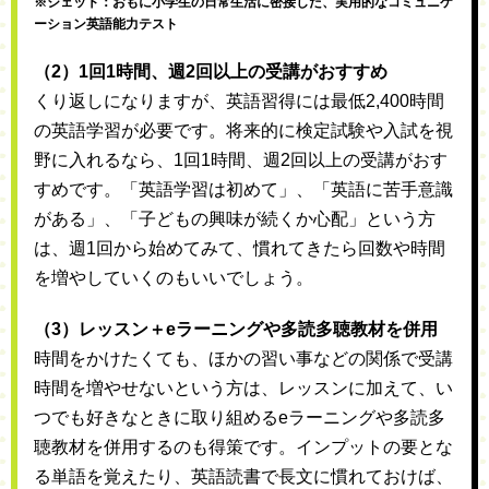
※ジェット：おもに小学生の日常生活に密接した、実用的なコミュニケ
ーション英語能力テスト
（2）1回1時間、週2回以上の受講がおすすめ
くり返しになりますが、英語習得には最低2,400時間
の英語学習が必要です。将来的に検定試験や入試を視
野に入れるなら、1回1時間、週2回以上の受講がおす
すめです。「英語学習は初めて」、「英語に苦手意識
がある」、「子どもの興味が続くか心配」という方
は、週1回から始めてみて、慣れてきたら回数や時間
を増やしていくのもいいでしょう。
（3）レッスン＋eラーニングや多読多聴教材を併用
時間をかけたくても、ほかの習い事などの関係で受講
時間を増やせないという方は、レッスンに加えて、い
つでも好きなときに取り組めるeラーニングや多読多
聴教材を併用するのも得策です。インプットの要とな
る単語を覚えたり、英語読書で長文に慣れておけば、