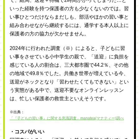
て、結局、送迎＋待機で2時間かかってしまった…と
いった経験を持つ保護者の方も少なくないのでは。習
い事ひとつだけならまだしも、部活やほかの習い事と
組み合わせながら継続するには、通学する本人以上に
保護者の方の協力が欠かせません。
2024年に行われた調査（※）によると、子どもに習
い事をさせている小中学生の親で、「送迎」に負担を
感じている人の割合は、三大都市圏で44.2％、その他
の地域で49.8％でした。共働き世帯が増えている今、
送迎がネックとなり「習わせたくてもできない」とい
う実態がある中で、送迎不要なオンラインレッスン
は、忙しい保護者の救世主といえそうです。
※出典：
「『子どもの習い事』に関する意識調査」manatea(マナティー)調べ
・コスパがいい