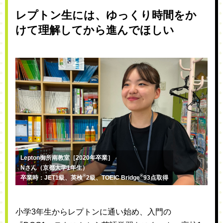
レプトン生には、ゆっくり時間をか
けて理解してから進んでほしい
Lepton御所南教室［2020年卒業］
Nさん（京都大学1年生）
®
®
卒業時：JET1級、英検
2級、TOEIC Bridge
93点取得
小学3年生からレプトンに通い始め、入門の