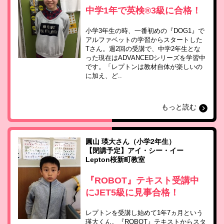
中学1年で英検®3級に合格！
小学3年生の時、一番初めの『DOG1』で
アルファベットの学習からスタートした
Tさん。週2回の受講で、中学2年生とな
った現在はADVANCEDシリーズを学習中
です。「レプトンは教材自体が楽しいの
に加え、ど..
もっと読む
圓山 瑛大さん（小学2年生）
【閉講予定】アイ・シー・イー
Lepton桜新町教室
『ROBOT』テキスト受講中
にJET5級に見事合格！
レプトンを受講し始めて1年7ヵ月という
瑛大くん。『ROBOT』テキストからスタ