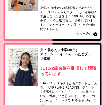
小学校1年生から英語学習を始めたSさ
ん。『DOG1』からスタートし、小学校2
年生となった現在は『ROBOT6』を学習
中で、すでにJET7級にも合格していま
す。「チューターさんの前で、自分の時
間がくるのを..
もっと読む
井上 礼さん（小学6年生）
アイ・シー・イーLeptonたまプラー
ザ教室
JET1-2級合格を目指して頑張
っています
『ROBOT』テキストからスタートし、現
在、『AIRPLANE READING』テキスト
を学習中の礼さん。「レプトンに通って
いて一番楽しいと思うのは、テキストの
穴うめと、チェックでOKをもらう時。そ
れか..