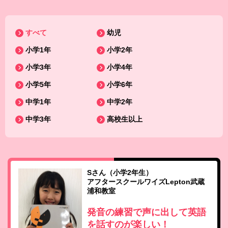
すべて
幼児
小学1年
小学2年
小学3年
小学4年
小学5年
小学6年
中学1年
中学2年
中学3年
高校生以上
Sさん（小学2年生）
アフタースクールワイズLepton武蔵
浦和教室
発音の練習で声に出して英語
を話すのが楽しい！