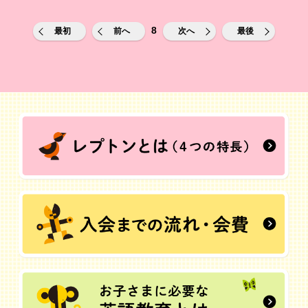
8
最初
前へ
次へ
最後