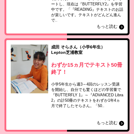
ートし、現在は『BUTTERFLY2』を学習
中です。「『READING』テキストのお話
が楽しいです。テキストがどんどん進ん
で..
もっと読む
成田 そらさん（小学6年生）
Lepton芝浦教室
わずか15ヵ月でテキスト50冊
終了！
小学5年生から週3～4回のレッスン受講
を開始し、自分でも驚くほどの学習量で
『BUTTERFLY 1』～『ADVANCED Libra
2』の計50冊のテキストをわずか1年4ヵ
月で終了したそらさん。「50..
もっと読む