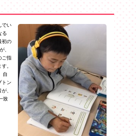
んでい
なる
最初の
が、
のご指
ます。
で、自
プトン
音が、
一致