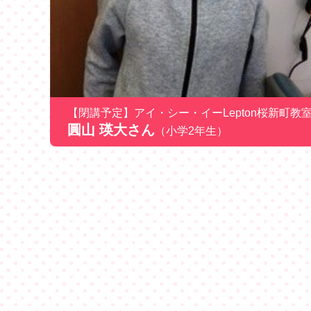
【閉講予定】アイ・シー・イーLepton桜新町教
圓山 瑛大さん
（小学2年生）