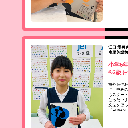
江口 愛美
南里英語教
小学5年
®3級
海外在住
に、中級の『
らスタート
なったいま
文法を使
『ADVANCE