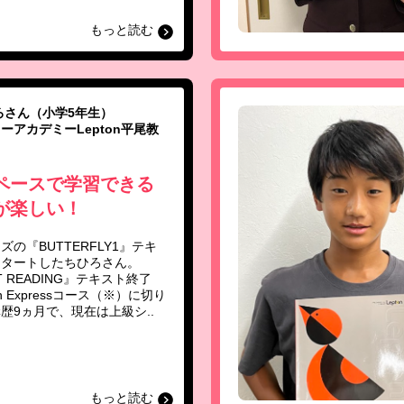
もっと読む
ろさん（小学5年生）
ーアカデミーLepton平尾教
ペースで学習できる
が楽しい！
ズの『BUTTERFLY1』テキ
スタートしたちひろさん。
T READING』テキスト終了
on Expressコース（※）に切り
歴9ヵ月で、現在は上級シ..
もっと読む