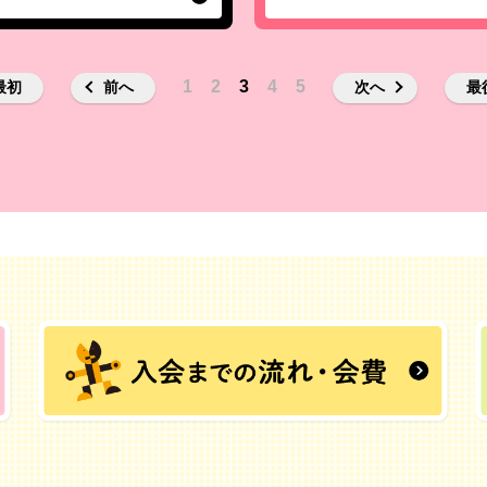
1
2
3
4
5
最初
前へ
次へ
最