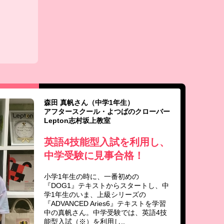
森田 真帆さん（中学1年生）
アフタースクール・よつばのクローバー
Lepton志村坂上教室
英語4技能型入試を利用し、
中学受験に見事合格！
小学1年生の時に、一番初めの
『DOG1』テキストからスタートし、中
学1年生のいま、上級シリーズの
『ADVANCED Aries6』テキストを学習
中の真帆さん。中学受験では、英語4技
能型入試（※）を利用し..