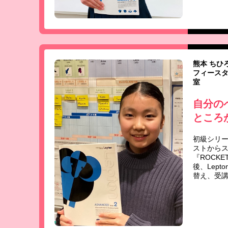
熊本 ちひ
フィースタ
室
自分の
ところ
初級シリー
ストから
『ROCKE
後、Lept
替え、受講