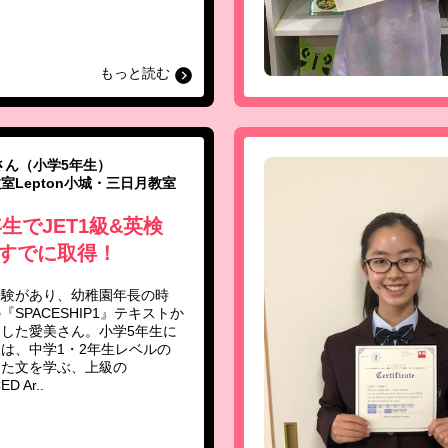
もっと読む
さん（小学5年生）
室Lepton小城・三日月教室
生でJET1級&英検
をすでに取得！
経験があり、幼稚園年長の時
SPACESHIP1』テキストか
した愛美さん。小学5年生に
は、中学1・2年生レベルの
った文を学ぶ、上級の
D Ar..