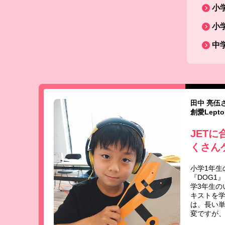
小
小
中
田中 亮伍
創愛Lept
JET
くさん
小学1年生
『DOG1
学3年生のい
キストを
は、長い
変ですが、