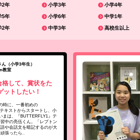
学2年
小学3年
小学4年
学5年
小学6年
中学1年
学2年
中学3年
高校生以上
さん（小学3年生）
on教室
に合格して、賞状をた
ゲットしたい！
の時に、一番初めの
』テキストからスタートし、小
まは、『BUTTERFLY1』テ
学習中の亮伍くん。「レプトン
単語や会話文を暗記するのが大
頑張ったら..