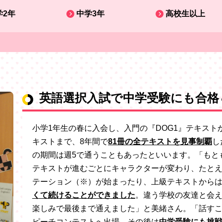
学2年
中学3年
高校生以上
英語選択入試で中学受験にも合格
小学1年生の春に入会し、入門の『DOG1』テキストから、上
キストまで、8年間で
81冊の全テキストを見事制覇
し
の期間は週5で通うこともあったといいます。「もと
テキストが進むごとにキャラクターが変わり、たとえば
テーション（※）が始まったり、上級テキストから
くて続けることができました
。違う学校の友達と会
楽しみで最後まで通えました」と美緒さん。「話すこ
ピーチコンテストへ出場。その後は
中学受験にも挑戦