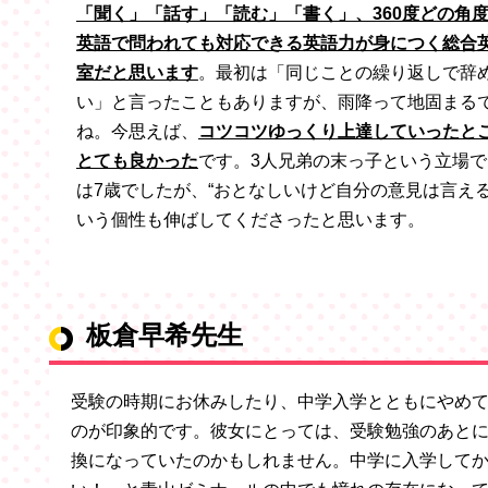
「聞く」「話す」「読む」「書く」、360度どの角
英語で問われても対応できる英語力が身につく総合
室だと思います
。最初は「同じことの繰り返しで辞
い」と言ったこともありますが、雨降って地固まる
ね。今思えば、
コツコツゆっくり上達していったと
とても良かった
です。3人兄弟の末っ子という立場で
は7歳でしたが、“おとなしいけど自分の意見は言える
いう個性も伸ばしてくださったと思います。
板倉早希先生
受験の時期にお休みしたり、中学入学とともにやめ
のが印象的です。彼女にとっては、受験勉強のあと
換になっていたのかもしれません。中学に入学して