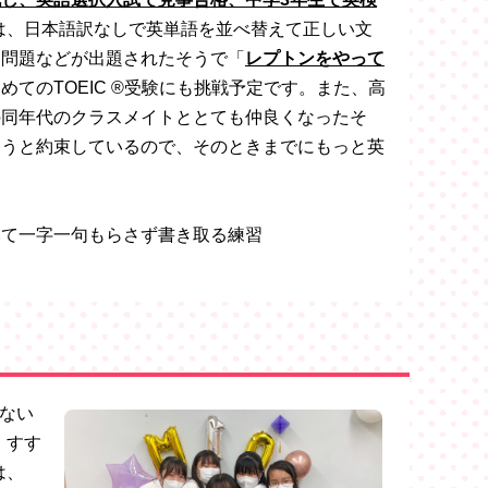
は、日本語訳なしで英単語を並べ替えて正しい文
く問題などが出題されたそうで「
レプトンをやって
てのTOEIC ®︎受験にも挑戦予定です。また、高
の同年代のクラスメイトととても仲良くなったそ
おうと約束しているので、そのときまでにもっと英
いて一字一句もらさず書き取る練習
ない
、すす
は、