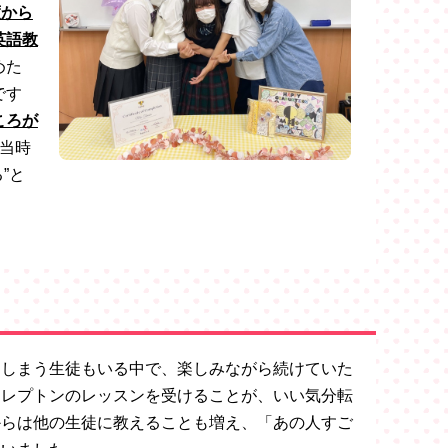
度から
英語教
めた
です
ころが
当時
”と
てしまう生徒もいる中で、楽しみながら続けていた
にレプトンのレッスンを受けることが、いい気分転
からは他の生徒に教えることも増え、「あの人すご