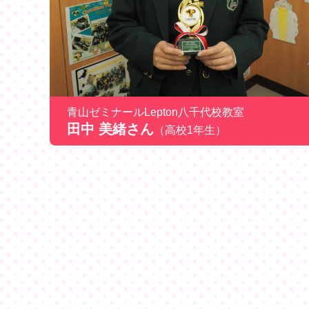
青山ゼミナールLepton八千代校教室
田中 美緒さん
（高校1年生）