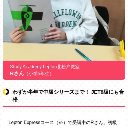
Study Academy Lepton北松戸教室
Rさん
（小学5年生）
わずか半年で中級シリーズまで！ JET8級にも合
格
Lepton Expressコース（※）で受講中のRさん。初級