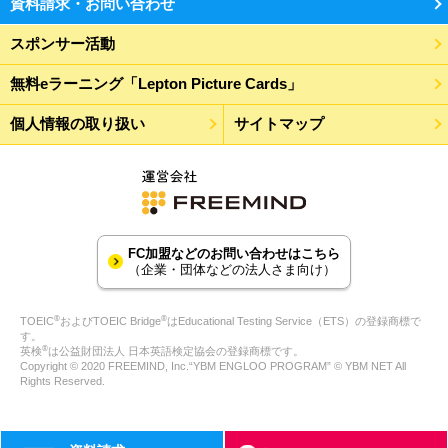
資料請求・お問い合わせ
スポンサー活動
無料eラーニング「Lepton Picture Cards」
個人情報の取り扱い
サイトマップ
FC加盟などのお問い合わせはこちら
（企業・団体などの法人さま向け）
®
®
TOEIC
およびTOEIC Bridge
はEducational Testing Service（ETS）の登録商標で
す。
®
英検
は公益財団法人 日本英語検定協会の登録商標です。
Copyright © 2020 FREEMIND, Inc.“YBM ENGLOO PROGRAM” © YBM NET All
Rights Reserved.