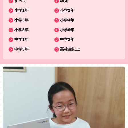
すべて
幼児
小学1年
小学2年
小学3年
小学4年
小学5年
小学6年
中学1年
中学2年
中学3年
高校生以上