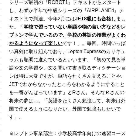
シリーズ最初の『ROBOT1』テキストからスタート
し、わずか半年で中級シリーズの『AIRPLANE4』テ
キストまで到達。今年2月には
JET8級にも合格
しまし
た。「
学校で習っていない単語や物の言い方などをレ
プトンで学んでいるので、学校の英語の授業がよくわ
かるようになって楽しい
です！」。毎回、時間いっぱ
い真剣に取り組んでおり、Lepton Expressのカリキュ
ラムも順調に進んでいるといいます。「初めて見る単
語や文の学習や、文を聞いて書き取るディクテーショ
ンは特に大変ですが、単語をたくさん覚えることや、
JETでわからなかったところをわかるようにすること
を一番がんばっています」とRさん。そんなＲさんの
将来の夢は…。「英語をたくさん勉強して、将来は外
国で使えるようになりたい。外国で勉強もしたいで
す」。
※レプトン事業部注：小学校高学年向けの速習コース