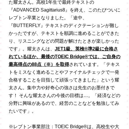
た耀太さん。高校1年生で最終テキストの
『ADVANCED Sagittarius8』を終え、このたびついに
レプトン卒業となりました。「途中、
『BUTTERFLY』テキストのディクテーションが難し
かったですが、テキストを順調に進めることができた
り、リスニングなどの問題が解けたときが楽しかった
です」。耀太さんは、
JET1級、英検®準2級に合格さ
れているほか、最後のTOEIC Bridge®では、ご自身の
最高得点の88点（※）を取得
されています。「テキス
トをミスなく進めることやファイナルチェックで一発
合格することを目指して頑張ってきました」という耀
太さん。集中力や好奇心の強さは先生のお墨付きで
す！ そんな耀太さんの今後の目標は…。「経済などの
分野に興味があるので、経営のことなどを勉強してみ
たいです」。
※レプトン事業部注：TOEIC Bridge®は、高校生や大