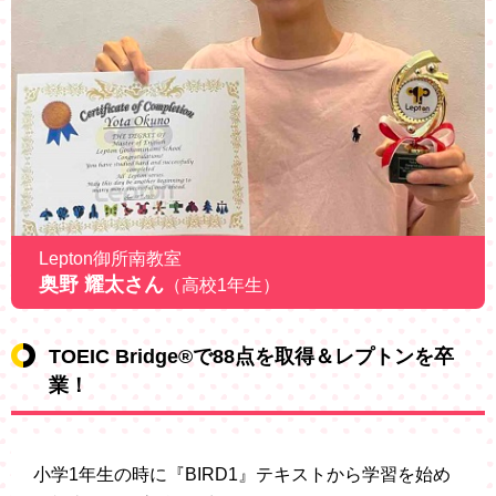
Lepton御所南教室
奥野 耀太さん
（高校1年生）
TOEIC Bridge®で88点を取得＆レプトンを卒
業！
小学1年生の時に『BIRD1』テキストから学習を始め