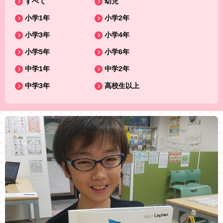
すべて
幼児
小学1年
小学2年
小学3年
小学4年
小学5年
小学6年
中学1年
中学2年
中学3年
高校生以上