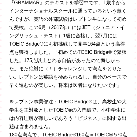
『GRAMMAR』のテキストを学習中です。1歳半から
インターナショナルスクールに通っているという慧く
んですが、英語の外部試験はレプトン生になって初め
て受検。この6月（2017年）にはJET（ジュニア・イ
ングリッシュ・テスト）1級に合格し、翌7月には
TOEIC Bridge®にも初挑戦して見事164点という高得
点を獲得しました。「初めてのTOEIC Bridge®で緊張
した。175点以上とれる自信があったので悔しかっ
た。また絶対に（！）チャレンジして満点をとりた
い。レプトンは英語を極められるし、自分のペースで
早く進むのが楽しい。将来は医者になりたいです」
※レプトン事業部注：TOEIC Bridge®は、高校生や大
学生を主対象としたTOEIC®の入門編で、
小中学生に
は内容理解が難しいであろう「ビジネス」に関する出
題は含まれません。
180点満点で、TOEIC Bridge®160点＝TOEIC® 570点