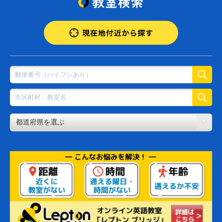
杉並区荻窪5-9-9
BIGBOX高田馬場Lepton教室
新宿区高田馬場1-35-3
えすこーとLepton下高井戸松原教室
世田谷区赤堤4丁目13-7
HOMES個別指導学院Lepton下井草校
杉並区下井草2-40-10
エミフィスLepton練馬校
練馬区練馬1-3-10