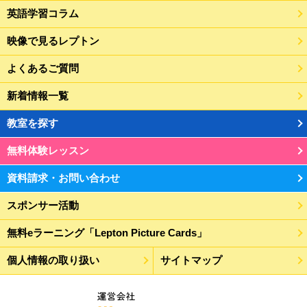
英語学習コラム
映像で見るレプトン
えすこーとLepton西荻窪教室
杉並区松庵3-41-1-2F
よくあるご質問
新着情報一覧
キッズスクールナインLepton代官山
教室を探す
教室
渋谷区猿楽町3-7
無料体験レッスン
資料請求・お問い合わせ
えすこーとLepton千歳烏山教室
世田谷区南烏山6-3-7
スポンサー活動
無料eラーニング「Lepton Picture Cards」
個太郎塾Lepton江戸川橋教室
新宿区山吹町5
個人情報の取り扱い
サイトマップ
個人別指導塾ブレーンLepton練馬春
日校