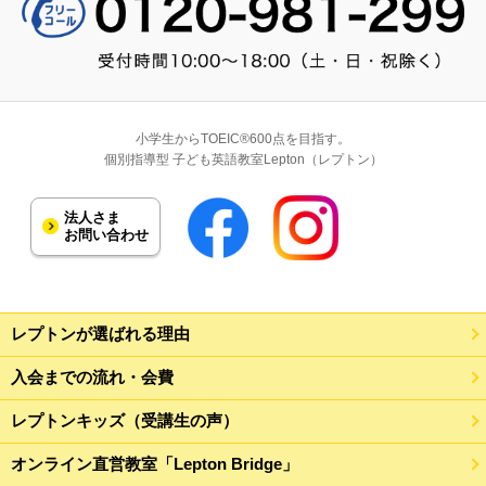
個太郎塾Lepton曙橋教室
新宿区住吉町8-8
えすこーとLepton渋谷教室
小学生からTOEIC®600点を目指す。
個別指導型 子ども英語教室Lepton（レプトン）
渋谷区渋谷1-2-12
法人さま
創研学院Lepton西荻窪教室
お問い合わせ
杉並区西荻南2-21-10
えすこーとLepton三軒茶屋教室
レプトンが選ばれる理由
世田谷区太子堂4-26-13
入会までの流れ・会費
レプトンキッズ（受講生の声）
放課後スクールMOCOPLA Lepton四
ッ谷教室
オンライン直営教室「Lepton Bridge」
新宿区四谷2-10-5