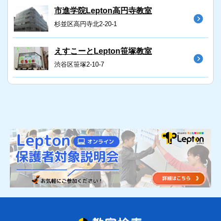
市進学院Lepton高円寺教室
杉並区高円寺北2-20-1
えすこーとLepton笹塚教室
渋谷区笹塚2-10-7
えすこーとLepton落合南長崎教室
豊島区南長崎4-5-20
キッズラーニングテラスLepton東松
原教室
世田谷区松原5-2-4
放課後スクールMOCOPLA Lepton荻
窪教室