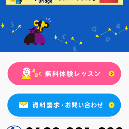
Education Studio Mejiro Lepton 目
白校 ※満席により受け入れ停止中
新宿区下落合3-2-16
MOCOPLA Lepton八幡山教室
杉並区上高井戸1丁目8-26
ガウディアLepton富士見ヶ丘駅前教
室
杉並区高井戸西1-21-19
総合学習スクールWITH Lepton千川教
室
豊島区要町3-38-3
個太郎塾Lepton雑司ヶ谷教室
豊島区雑司が谷2-5-3