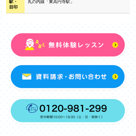
駅・
丸の内線「東高円寺駅」
目印