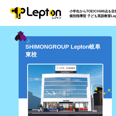
小学生からTOEIC®600点を
個別指導型 子ども英語教室Lep
SHIMONGROUP Lepton岐阜
東校