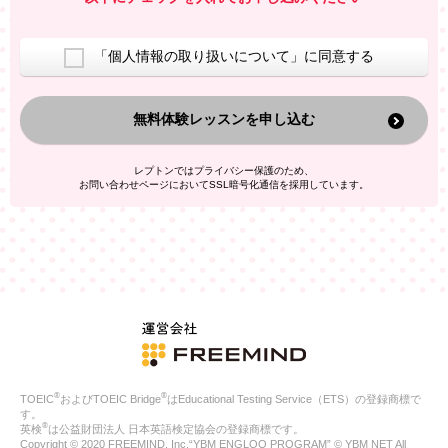
室等をご案内するため
アンケートの実施
ご利用者の個人情報を、本人が特定されないデータに不可逆変
「個人情報の取り扱いについて」に同意する
換した上で、広告・宣伝・販売促進活動に役立てること
上記の利用目的のために第三者へ提供すること
無料体験レッスンを申し込む
なお、この利用目的を超えた個人情報の取扱いは行いません。ま
た、これ以外の目的で個人情報を利用することはありません。
※当社の保有する個人情報と第三者広告配信事業者が保有する個
レプトンではプライバシー保護のため、
人情報を、本人が特定されないデータに不可逆変換した上で第三
お問い合わせページにおいてSSL暗号化通信を採用しています。
者広告配信事業者においてマッチングを行い、その結果に基づい
て広告を配信することがあります。第三者広告配信事業者が、こ
れらの情報を広告配信以外の目的で利用することはありません。
4.
個人情報の第三者への提供
当社は、次の場合を除き、ご本人の同意なしに個人情報を第三者
に提供することはありません。
ご本人の同意がある場合
法令に基づく場合
人の生命、身体または財産の保護のために必要がある場合であ
って、本人の同意を得ることが困難である場合
®
®
TOEIC
およびTOEIC Bridge
はEducational Testing Service（ETS）の登録商標で
公衆衛生の向上または児童の健全な育成の推進のために特に必
す。
要が有る場合であって、本人の同意を得ることが困難である場
®
英検
は公益財団法人 日本英語検定協会の登録商標です。
合
Copyright © 2020 FREEMIND, Inc.“YBM ENGLOO PROGRAM” © YBM NET All