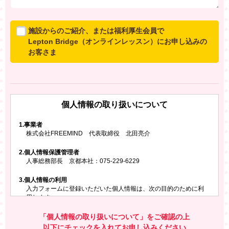
施設からのご紹介、または福利厚生会員で
Lepton Bridge（オンラインレッスン）にお申し込みの
お客さま
所属施設からのご紹介、または福利厚生会員でLepton
Bridgeにお申し込みのお客さまは、以下のご入力をお願
いいたします。
個人情報の取り扱いについて
※ご兄弟姉妹など複数でお申し込みの場合、お一人ず
つ、別々にお申し込みください
1.
事業者
株式会社FREEMIND 代表取締役 北田亮介
所属施設名・会員番号またはクーポンコード
2.
個人情報保護管理者
所属施設名
人事総務部長 京都本社：075-229-6229
3.
個人情報の利用
入力フォームに登録いただいた個人情報は、次の目的のために利
会員番号またはクーポンコード
用します。
ご請求いただいた資料を発送するため
お問い合わせにお答えするため
「個人情報の取り扱いについて」をご確認の上
レプトンのキャンペーンや新商品（新サービス）、新規開講教
以下にチェックを入れてお申し込みください