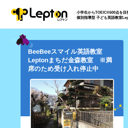
小学生からTOEIC®600点を
個別指導型 子ども英語教室Lep
BeeBeeスマイル英語教室
Leptonまちだ金森教室 ※満
席のため受け入れ停止中