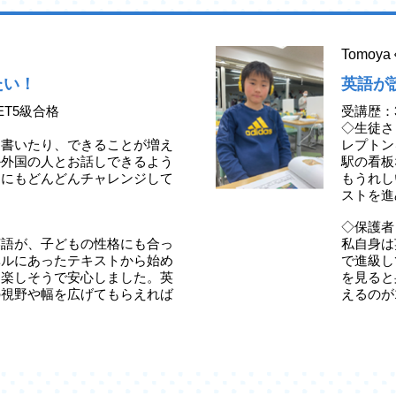
Tomo
たい！
英語が
ET5級合格
受講歴：
◇生徒さ
、書いたり、できることが増え
レプトン
か外国の人とお話しできるよう
駅の看板
定にもどんどんチャレンジして
もうれし
ストを進
◇保護者
英語が、子どもの性格にも合っ
私自身は
ベルにあったテキストから始め
で進級し
ら楽しそうで安心しました。英
を見ると
の視野や幅を広げてもらえれば
えるのが