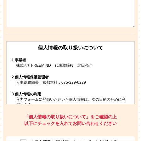
個人情報の取り扱いについて
1.
事業者
株式会社FREEMIND 代表取締役 北田亮介
2.
個人情報保護管理者
人事総務部長 京都本社：075-229-6229
3.
個人情報の利用
入力フォームに登録いただいた個人情報は、次の目的のために利
用します。
ご請求いただいた資料を発送するため
お問い合わせにお答えするため
「個人情報の取り扱いについて」をご確認の上
レプトンのキャンペーンや新商品（新サービス）、新規開講教
以下にチェックを入れてお問い合わせください
室等をご案内するため
アンケートの実施
ご利用者の個人情報を、本人が特定されないデータに不可逆変