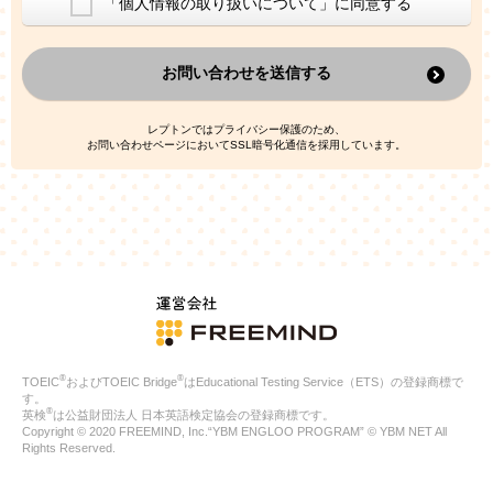
「個人情報の取り扱いについて」に同意する
換した上で、広告・宣伝・販売促進活動に役立てること
上記の利用目的のために第三者へ提供すること
お問い合わせを送信する
なお、この利用目的を超えた個人情報の取扱いは行いません。ま
た、これ以外の目的で個人情報を利用することはありません。
※当社の保有する個人情報と第三者広告配信事業者が保有する個
レプトンではプライバシー保護のため、
人情報を、本人が特定されないデータに不可逆変換した上で第三
お問い合わせページにおいてSSL暗号化通信を採用しています。
者広告配信事業者においてマッチングを行い、その結果に基づい
て広告を配信することがあります。第三者広告配信事業者が、こ
れらの情報を広告配信以外の目的で利用することはありません。
4.
個人情報の第三者への提供
当社は、次の場合を除き、ご本人の同意なしに個人情報を第三者
に提供することはありません。
ご本人の同意がある場合
法令に基づく場合
人の生命、身体または財産の保護のために必要がある場合であ
って、本人の同意を得ることが困難である場合
®
®
TOEIC
およびTOEIC Bridge
はEducational Testing Service（ETS）の登録商標で
公衆衛生の向上または児童の健全な育成の推進のために特に必
す。
要が有る場合であって、本人の同意を得ることが困難である場
®
英検
は公益財団法人 日本英語検定協会の登録商標です。
合
Copyright © 2020 FREEMIND, Inc.“YBM ENGLOO PROGRAM” © YBM NET All
特定した利用目的の達成に必要な範囲内において、個人情報の
Rights Reserved.
取扱いの全部または一部を委託する場合
国の機関若しくは地方公共団体またはその委託を受けたものが