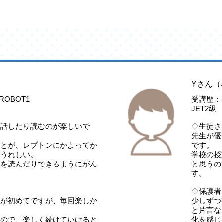
Yさん（
OBOT1
受講歴：5
JET2
を話したり読むのが楽しいで
◇生徒さ
先生が優
ことが、レプトンにかよってか
です。
てうれしい。
学校の授
文を読んだりできるようにがん
と思うの
す。
◇保護者
ンが初めてですが、毎回楽しか
少しずつ
。
と片言な
なので、楽しく続けていけると
化を感じ