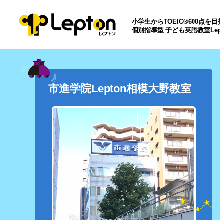
小学生からTOEIC®600点を
個別指導型 子ども英語教室Lep
市進学院Lepton相模大野教室