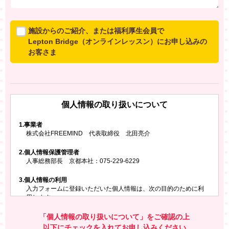
施設からのご紹介、または福利厚生会員で
Lepton Bridge（オンラインレッスン）にお申し込みの
お客さま
所属施設からのご紹介、または福利厚生会員でLepton
Bridgeにお申し込みのお客さまは、以下のご入力をお願
いいたします。
個人情報の取り扱いについて
※ご兄弟姉妹など複数でお申し込みの場合、お一人ず
つ、別々にお申し込みください
1.
事業者
株式会社FREEMIND 代表取締役 北田亮介
所属施設名・会員番号またはクーポンコード
2.
個人情報保護管理者
所属施設名
人事総務部長 京都本社：075-229-6229
3.
個人情報の利用
入力フォームに登録いただいた個人情報は、次の目的のために利
会員番号またはクーポンコード
用します。
ご請求いただいた資料を発送するため
お問い合わせにお答えするため
「個人情報の取り扱いについて」をご確認の上
レプトンのキャンペーンや新商品（新サービス）、新規開講教
以下にチェックを入れてお申し込みください