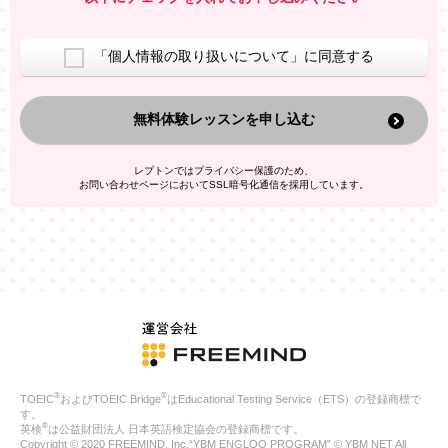
室等をご案内するため
アンケートの実施
ご利用者の個人情報を、本人が特定されないデータに不可逆変
「個人情報の取り扱いについて」に同意する
換した上で、広告・宣伝・販売促進活動に役立てること
上記の利用目的のために第三者へ提供すること
無料体験レッスンを申し込む
なお、この利用目的を超えた個人情報の取扱いは行いません。ま
た、これ以外の目的で個人情報を利用することはありません。
※当社の保有する個人情報と第三者広告配信事業者が保有する個
レプトンではプライバシー保護のため、
人情報を、本人が特定されないデータに不可逆変換した上で第三
お問い合わせページにおいてSSL暗号化通信を採用しています。
者広告配信事業者においてマッチングを行い、その結果に基づい
て広告を配信することがあります。第三者広告配信事業者が、こ
れらの情報を広告配信以外の目的で利用することはありません。
4.
個人情報の第三者への提供
当社は、次の場合を除き、ご本人の同意なしに個人情報を第三者
に提供することはありません。
ご本人の同意がある場合
法令に基づく場合
人の生命、身体または財産の保護のために必要がある場合であ
って、本人の同意を得ることが困難である場合
®
®
TOEIC
およびTOEIC Bridge
はEducational Testing Service（ETS）の登録商標で
公衆衛生の向上または児童の健全な育成の推進のために特に必
す。
要が有る場合であって、本人の同意を得ることが困難である場
®
英検
は公益財団法人 日本英語検定協会の登録商標です。
合
Copyright © 2020 FREEMIND, Inc.“YBM ENGLOO PROGRAM” © YBM NET All