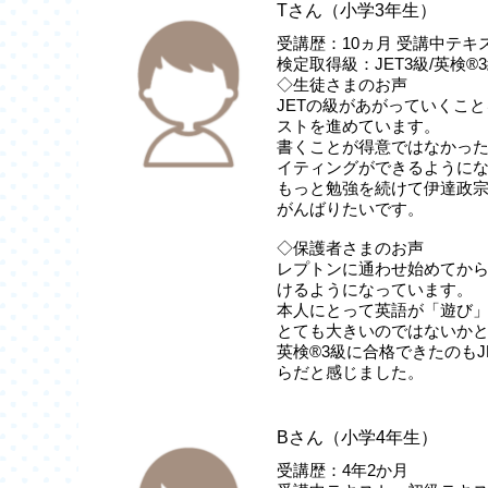
Tさん（小学3年生）
受講歴：10ヵ月 受講中テキスト：
検定取得級：JET3級/英検®
◇生徒さまのお声
JETの級があがっていくこ
ストを進めています。
書くことが得意ではなかっ
イティングができるように
もっと勉強を続けて伊達政宗の”
がんばりたいです。
◇保護者さまのお声
レプトンに通わせ始めてか
けるようになっています。
本人にとって英語が「遊び
とても大きいのではないか
英検®3級に合格できたのも
らだと感じました。
Bさん（小学4年生）
受講歴：4年2か月