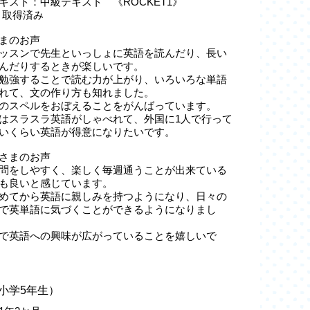
キスト：中級テキスト 《ROCKET1》
級 取得済み
まのお声
ッスンで先生といっしょに英語を読んだり、長い
んだりするときが楽しいです。
勉強することで読む力が上がり、いろいろな単語
れて、文の作り方も知れました。
のスペルをおぼえることをがんばっています。
はスラスラ英語がしゃべれて、外国に1人で行って
いくらい英語が得意になりたいです。
さまのお声
問をしやすく、楽しく毎週通うことが出来ている
も良いと感じています。
めてから英語に親しみを持つようになり、日々の
で英単語に気づくことができるようになりまし
で英語への興味が広がっていることを嬉しいで
小学5年生）