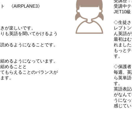
受講歴：
 《AIRPLANE3》
受講中テ
JET10
◇生徒さ
ときが楽しいです。
レプトン
よりも英語を聞いてかけるよう
ん英語が
最初はむ
ら読めるようになることです。
れました
もっとテ
す。
り組めるようになっています。
り組めることと
◇保護者
してもらえることのバランスが
毎週、英
れます。
ら英単語
す。
英語表記
がなんて
うになっ
感じてい