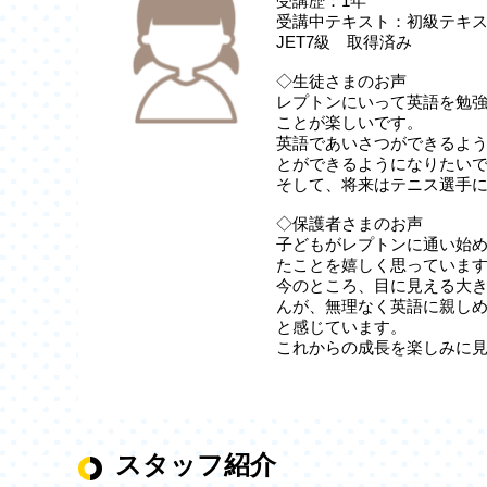
受講歴：1年
受講中テキスト：初級テキス
JET7級 取得済み
◇生徒さまのお声
レプトンにいって英語を勉
ことが楽しいです。
英語であいさつができるよ
とができるようになりたい
そして、将来はテニス選手
◇保護者さまのお声
子どもがレプトンに通い始
たことを嬉しく思っていま
今のところ、目に見える大
んが、無理なく英語に親し
と感じています。
これからの成長を楽しみに
スタッフ紹介