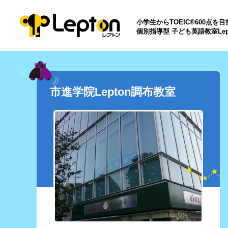
小学生からTOEIC®600点を
個別指導型 子ども英語教室Lep
市進学院Lepton調布教室