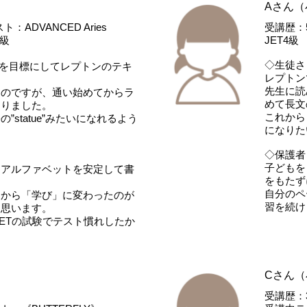
Aさん（
ADVANCED Aries
受講歴：
3級
JET4
◇生徒さ
とを目標にしてレプトンのテキ
レプトン
先生に読
たのですが、通い始めてからラ
めて長文
なりました。
これから
statue”みたいになれるよう
になりた
◇保護者
子どもを
らアルファベットを安定して書
をもたず
自分のペ
」から「学び」に変わったのが
習を続け
と思います。
JETの試験でテスト慣れしたか
Cさん（
受講歴：