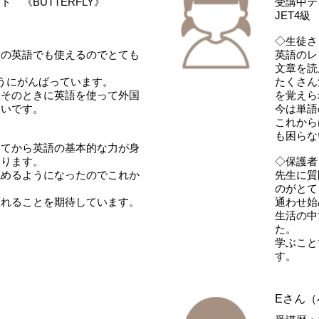
 《BUTTERFLY》
受講中テ
JET4
◇生徒さ
校の英語でも使えるのでとても
英語のレ
文章を読
うにがんばっています。
たくさん
、そのときに英語を使って外国
を覚えら
たいです。
今は単語
これから
も困らな
めてから英語の基本的な力が身
おります。
◇保護者
読めるようになったのでこれか
先生に質
のがとて
くれることを期待しています。
通わせ始
生活の中
た。
学ぶこと
す。
Eさん（