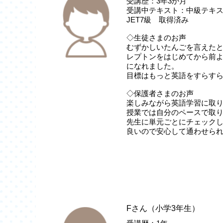
受講歴：3年3か月
受講中テキスト：中級テキスト
JET7級 取得済み
◇生徒さまのお声
むずかしいたんごを言えた
レプトンをはじめてから前
になれました。
目標はもっと英語をすらす
◇保護者さまのお声
楽しみながら英語学習に取
授業では自分のペースで取
先生に単元ごとにチェック
良いので安心して通わせら
Fさん（小学3年生）