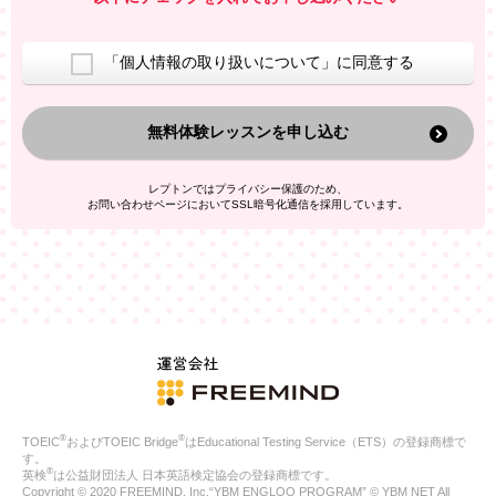
室等をご案内するため
アンケートの実施
ご利用者の個人情報を、本人が特定されないデータに不可逆変
「個人情報の取り扱いについて」に同意する
換した上で、広告・宣伝・販売促進活動に役立てること
上記の利用目的のために第三者へ提供すること
無料体験レッスンを申し込む
なお、この利用目的を超えた個人情報の取扱いは行いません。ま
た、これ以外の目的で個人情報を利用することはありません。
※当社の保有する個人情報と第三者広告配信事業者が保有する個
レプトンではプライバシー保護のため、
人情報を、本人が特定されないデータに不可逆変換した上で第三
お問い合わせページにおいてSSL暗号化通信を採用しています。
者広告配信事業者においてマッチングを行い、その結果に基づい
て広告を配信することがあります。第三者広告配信事業者が、こ
れらの情報を広告配信以外の目的で利用することはありません。
4.
個人情報の第三者への提供
当社は、次の場合を除き、ご本人の同意なしに個人情報を第三者
に提供することはありません。
ご本人の同意がある場合
法令に基づく場合
人の生命、身体または財産の保護のために必要がある場合であ
って、本人の同意を得ることが困難である場合
®
®
TOEIC
およびTOEIC Bridge
はEducational Testing Service（ETS）の登録商標で
公衆衛生の向上または児童の健全な育成の推進のために特に必
す。
要が有る場合であって、本人の同意を得ることが困難である場
®
英検
は公益財団法人 日本英語検定協会の登録商標です。
合
Copyright © 2020 FREEMIND, Inc.“YBM ENGLOO PROGRAM” © YBM NET All