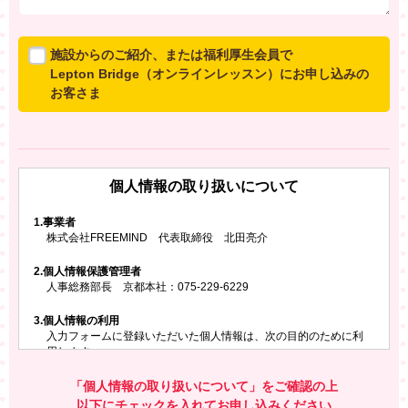
施設からのご紹介、または福利厚生会員で
Lepton Bridge（オンラインレッスン）にお申し込みの
お客さま
所属施設からのご紹介、または福利厚生会員でLepton
Bridgeにお申し込みのお客さまは、以下のご入力をお願
いいたします。
個人情報の取り扱いについて
※ご兄弟姉妹など複数でお申し込みの場合、お一人ず
つ、別々にお申し込みください
1.
事業者
株式会社FREEMIND 代表取締役 北田亮介
所属施設名・会員番号またはクーポンコード
2.
個人情報保護管理者
所属施設名
人事総務部長 京都本社：075-229-6229
3.
個人情報の利用
入力フォームに登録いただいた個人情報は、次の目的のために利
会員番号またはクーポンコード
用します。
ご請求いただいた資料を発送するため
お問い合わせにお答えするため
「個人情報の取り扱いについて」をご確認の上
レプトンのキャンペーンや新商品（新サービス）、新規開講教
以下にチェックを入れてお申し込みください