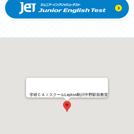
学研ＣＡＩスクールLepton駒川中野駅前教室