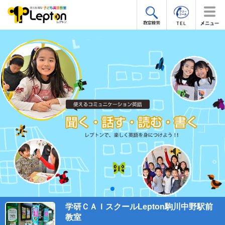
学研ＣＡＩスクールLepton駒川中野駅前
教室