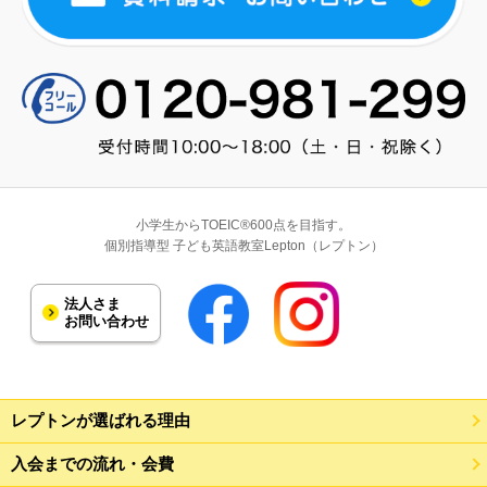
小学生からTOEIC®600点を目指す。
個別指導型 子ども英語教室Lepton（レプトン）
法人さま
お問い合わせ
レプトンが選ばれる理由
入会までの流れ・会費