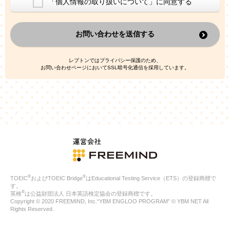
「個人情報の取り扱いについて」に同意する
換した上で、広告・宣伝・販売促進活動に役立てること
上記の利用目的のために第三者へ提供すること
お問い合わせを送信する
なお、この利用目的を超えた個人情報の取扱いは行いません。ま
た、これ以外の目的で個人情報を利用することはありません。
※当社の保有する個人情報と第三者広告配信事業者が保有する個
レプトンではプライバシー保護のため、
人情報を、本人が特定されないデータに不可逆変換した上で第三
お問い合わせページにおいてSSL暗号化通信を採用しています。
者広告配信事業者においてマッチングを行い、その結果に基づい
て広告を配信することがあります。第三者広告配信事業者が、こ
れらの情報を広告配信以外の目的で利用することはありません。
4.
個人情報の第三者への提供
当社は、次の場合を除き、ご本人の同意なしに個人情報を第三者
に提供することはありません。
ご本人の同意がある場合
法令に基づく場合
人の生命、身体または財産の保護のために必要がある場合であ
って、本人の同意を得ることが困難である場合
®
®
TOEIC
およびTOEIC Bridge
はEducational Testing Service（ETS）の登録商標で
公衆衛生の向上または児童の健全な育成の推進のために特に必
す。
要が有る場合であって、本人の同意を得ることが困難である場
®
英検
は公益財団法人 日本英語検定協会の登録商標です。
合
Copyright © 2020 FREEMIND, Inc.“YBM ENGLOO PROGRAM” © YBM NET All
特定した利用目的の達成に必要な範囲内において、個人情報の
Rights Reserved.
取扱いの全部または一部を委託する場合
国の機関若しくは地方公共団体またはその委託を受けたものが