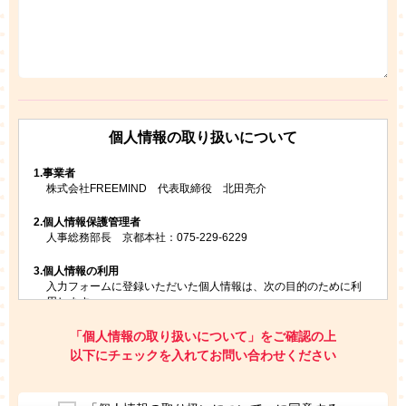
個人情報の取り扱いについて
1.
事業者
株式会社FREEMIND 代表取締役 北田亮介
2.
個人情報保護管理者
人事総務部長 京都本社：075-229-6229
3.
個人情報の利用
入力フォームに登録いただいた個人情報は、次の目的のために利
用します。
ご請求いただいた資料を発送するため
お問い合わせにお答えするため
「個人情報の取り扱いについて」をご確認の上
レプトンのキャンペーンや新商品（新サービス）、新規開講教
以下にチェックを入れてお問い合わせください
室等をご案内するため
アンケートの実施
ご利用者の個人情報を、本人が特定されないデータに不可逆変