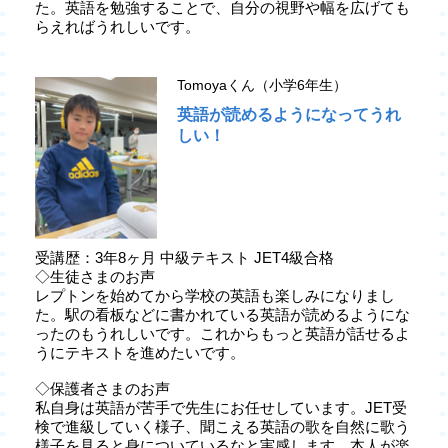
た。英語を勉強することで、自分の視野や幅を広げても
らえればうれしいです。
Tomoyaくん（小学6年生）
英語が読めるようになってうれ
しい！
受講歴：3年8ヶ月 中級テキスト JET4級合格
◇生徒さまのお声
レプトンを始めてから学校の英語も楽しみになりまし
た。駅の看板などに書かれている英語が読めるようにな
ったのもうれしいです。これからもっと英語が話せるよ
うにテキストを進めたいです。
◇保護者さまのお声
私自身は英語が苦手で先生にお任せしています。JET受
検で進級していく様子、聞こえる英語の歌を自然に歌う
様子を見ると身についているなと実感します。本人が楽