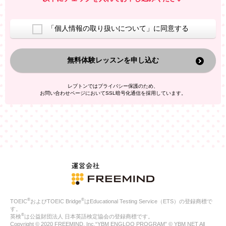
室等をご案内するため
アンケートの実施
ご利用者の個人情報を、本人が特定されないデータに不可逆変
「個人情報の取り扱いについて」に同意する
換した上で、広告・宣伝・販売促進活動に役立てること
上記の利用目的のために第三者へ提供すること
無料体験レッスンを申し込む
なお、この利用目的を超えた個人情報の取扱いは行いません。ま
た、これ以外の目的で個人情報を利用することはありません。
※当社の保有する個人情報と第三者広告配信事業者が保有する個
レプトンではプライバシー保護のため、
人情報を、本人が特定されないデータに不可逆変換した上で第三
お問い合わせページにおいてSSL暗号化通信を採用しています。
者広告配信事業者においてマッチングを行い、その結果に基づい
て広告を配信することがあります。第三者広告配信事業者が、こ
れらの情報を広告配信以外の目的で利用することはありません。
4.
個人情報の第三者への提供
当社は、次の場合を除き、ご本人の同意なしに個人情報を第三者
に提供することはありません。
ご本人の同意がある場合
法令に基づく場合
人の生命、身体または財産の保護のために必要がある場合であ
って、本人の同意を得ることが困難である場合
®
®
TOEIC
およびTOEIC Bridge
はEducational Testing Service（ETS）の登録商標で
公衆衛生の向上または児童の健全な育成の推進のために特に必
す。
要が有る場合であって、本人の同意を得ることが困難である場
®
英検
は公益財団法人 日本英語検定協会の登録商標です。
合
Copyright © 2020 FREEMIND, Inc.“YBM ENGLOO PROGRAM” © YBM NET All