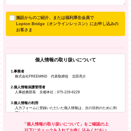
施設からのご紹介、または福利厚生会員で
Lepton Bridge（オンラインレッスン）にお申し込みの
お客さま
所属施設からのご紹介、または福利厚生会員でLepton
Bridgeにお申し込みのお客さまは、以下のご入力をお願
いいたします。
個人情報の取り扱いについて
※ご兄弟姉妹など複数でお申し込みの場合、お一人ず
つ、別々にお申し込みください
1.
事業者
株式会社FREEMIND 代表取締役 北田亮介
所属施設名・会員番号またはクーポンコード
2.
個人情報保護管理者
所属施設名
人事総務部長 京都本社：075-229-6229
3.
個人情報の利用
入力フォームに登録いただいた個人情報は、次の目的のために利
会員番号またはクーポンコード
用します。
ご請求いただいた資料を発送するため
お問い合わせにお答えするため
「個人情報の取り扱いについて」をご確認の上
レプトンのキャンペーンや新商品（新サービス）、新規開講教
以下にチェックを入れてお申し込みください