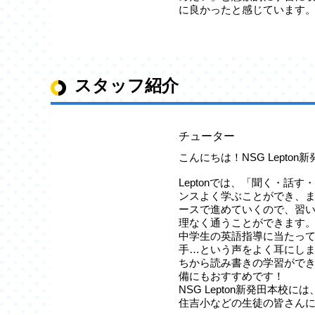
に良かったと感じています
スタッフ紹介
チューター
こんにちは！NSG Lepton
Leptonでは、「聞く・話
ンスよく学ぶことができ、
ースで進めていくので、習
理なく通うことができます
中学生の英語指導に当たっ
手…という声をよく耳にします
ちから読み書きの学習がで
備にもおすすめです！
NSG Lepton新発田本校
住吉小などの生徒の皆さん