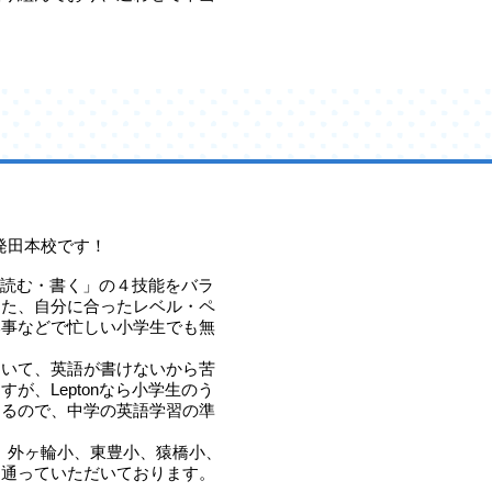
。
新発田本校です！
す・読む・書く」の４技能をバラ
また、自分に合ったレベル・ペ
い事などで忙しい小学生でも無
。
ていて、英語が書けないから苦
が、Leptonなら小学生のう
きるので、中学の英語学習の準
には、外ヶ輪小、東豊小、猿橋小、
に通っていただいております。