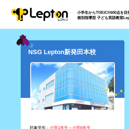
小学生からTOEIC®600点を
個別指導型 子ども英語教室Lep
NSG Lepton新発田本校
対象学年：
小学1年生～小学6年生