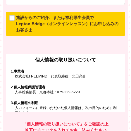
施設からのご紹介、または福利厚生会員で
Lepton Bridge（オンラインレッスン）にお申し込みの
お客さま
所属施設からのご紹介、または福利厚生会員でLepton
Bridgeにお申し込みのお客さまは、以下のご入力をお願
いいたします。
個人情報の取り扱いについて
※ご兄弟姉妹など複数でお申し込みの場合、お一人ず
つ、別々にお申し込みください
1.
事業者
株式会社FREEMIND 代表取締役 北田亮介
所属施設名・会員番号またはクーポンコード
2.
個人情報保護管理者
所属施設名
人事総務部長 京都本社：075-229-6229
3.
個人情報の利用
入力フォームに登録いただいた個人情報は、次の目的のために利
会員番号またはクーポンコード
用します。
ご請求いただいた資料を発送するため
お問い合わせにお答えするため
「個人情報の取り扱いについて」をご確認の上
レプトンのキャンペーンや新商品（新サービス）、新規開講教
以下にチェックを入れてお申し込みください