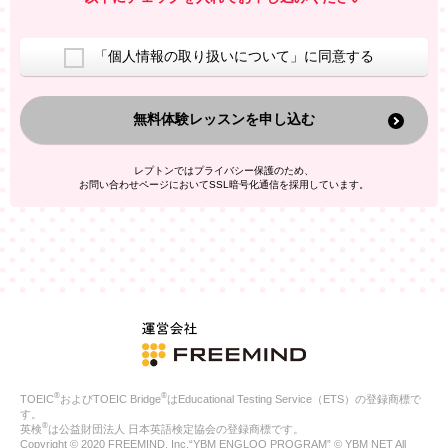
室等をご案内するため
アンケートの実施
ご利用者の個人情報を、本人が特定されないデータに不可逆変
「個人情報の取り扱いについて」に同意する
換した上で、広告・宣伝・販売促進活動に役立てること
上記の利用目的のために第三者へ提供すること
無料体験レッスンを申し込む
なお、この利用目的を超えた個人情報の取扱いは行いません。ま
た、これ以外の目的で個人情報を利用することはありません。
※当社の保有する個人情報と第三者広告配信事業者が保有する個
レプトンではプライバシー保護のため、
人情報を、本人が特定されないデータに不可逆変換した上で第三
お問い合わせページにおいてSSL暗号化通信を採用しています。
者広告配信事業者においてマッチングを行い、その結果に基づい
て広告を配信することがあります。第三者広告配信事業者が、こ
れらの情報を広告配信以外の目的で利用することはありません。
4.
個人情報の第三者への提供
当社は、次の場合を除き、ご本人の同意なしに個人情報を第三者
に提供することはありません。
ご本人の同意がある場合
法令に基づく場合
人の生命、身体または財産の保護のために必要がある場合であ
って、本人の同意を得ることが困難である場合
®
®
TOEIC
およびTOEIC Bridge
はEducational Testing Service（ETS）の登録商標で
公衆衛生の向上または児童の健全な育成の推進のために特に必
す。
要が有る場合であって、本人の同意を得ることが困難である場
®
英検
は公益財団法人 日本英語検定協会の登録商標です。
合
Copyright © 2020 FREEMIND, Inc.“YBM ENGLOO PROGRAM” © YBM NET All