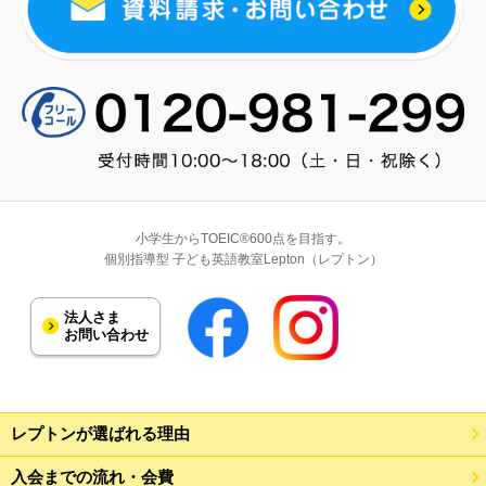
小学生からTOEIC®600点を目指す。
個別指導型 子ども英語教室Lepton（レプトン）
法人さま
お問い合わせ
レプトンが選ばれる理由
入会までの流れ・会費