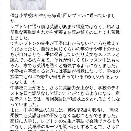
僕は小学校5年生から毎週1回レプトンに通っていまし
た。
レプトンに通う前は英語があまり得意ではなく、始めは
簡単な英単語もわからず英文を読み解くのにとても苦戦
しました。
でもレプトンの先生が丁寧にわからないところを教えて
くださったり、自分と同じくらいの年の子や年下の子た
ちが自分よりも上手に発音していたり英文をスラスラと
読んでいるのを見て、それが悔しくてレッスン中はもち
ろん、家でも英語を黙々と勉強するようになりました。
小学校を卒業するときには英語が得意になって、学校の
授業でもALTの先生が何を言っているのかがわかるよう
になりました。
中学校に上がると、さらに英語力が上がり、学校のテキ
ストを日本語訳なしで読むことができるようになり、定
期テストはでは、毎回英語は90点以上をとれるようにな
っていました。
また、中学2年生の1月には、英検準2級も取得し、高校
受験でも英語は何の不安もなく臨むことができました。
高校に入学し、レプトンの先生と英語で会話できるよう
になり、英単語のルーツを調べたりすることで、さらに