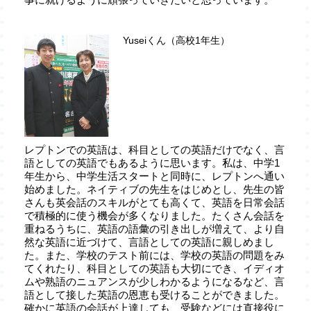
Yuseiくん（高校1年生）
レプトンでの英語は、科目としての英語だけでなく、言
語としての英語でもあるように思います。私は、中学1
年生から、中学生活スタートと同時に、レプトンへ通い
始めました。ネイティブの先生をはじめとし、先生の皆
さんも英会話のスキルがとても高くて、英語を日常会話
で積極的に使う機会が多くなりました。たくさん会話を
重ねるうちに、英語の語彙の引き出しが増えて、より自
然な英語に近づけて、言語としての英語に親しめまし
た。また、学校のテスト前には、学校の英語の問題をみ
てくれたり、科目としての英語も大切にでき、イディオ
ムや熟語のニュアンスが少しわかるようになるなど、言
語として接した英語の恩恵も受けることができました。
確かに英語の会話が上達しても、受験などには直接役に