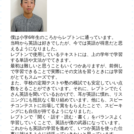
僕は小学6年生のころからレプトンに通っています。
当時から英語は好きでしたが、今では英語が得意だと思
えるようになりました。
レプトンで使用しているテキストには、上の学年で学習
する単語や文法がでてきます。
最初は難しいと思うこともいくつかありますが、前倒し
で学習できることで実際にその文法を習うときには学習
がとてもスムーズです。
また、学校の定期テストや塾の模試でも安定していい点
数をとることができています。それに、レプトンでたく
さん英語を聞いているおかげで、耳が英語に慣れ、リス
ニングにも抵抗なく取り組めています。他にも、スピー
チコンテストに出場して賞をもらえたことで、スピーキ
ングにも自信が持てるようになりました。
レプトンで「聞く・話す・読む・書く」をバランスよく
学習していくことで、英語が僕の武器になっています。
これからも英語の学習を進めて、いつか英語を使った仕
事に就けるように頑張っていきたいと思っています。