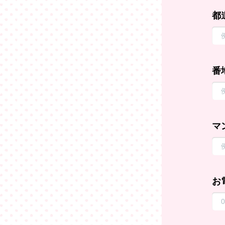
都
番
マ
お