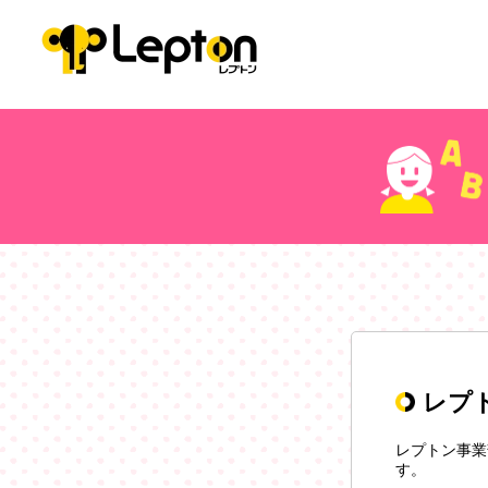
レプ
レプトン事業
す。