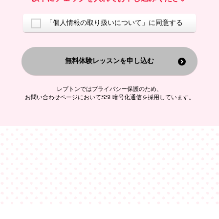
ご案内するため
アンケートの実施
ご利用者の個人情報を、本人が特定されないデータに不可逆変換した
「個人情報の取り扱いについて」に同意する
上で、広告・宣伝・販売促進活動に役立てること
上記の利用目的のために第三者へ提供すること
無料体験レッスンを申し込む
なお、この利用目的を超えた個人情報の取扱いは行いません。また、こ
れ以外の目的で個人情報を利用することはありません。
※当社の保有する個人情報と第三者広告配信事業者が保有する個人情報
を、本人が特定されないデータに不可逆変換した上で第三者広告配信事
レプトンではプライバシー保護のため、
業者においてマッチングを行い、その結果に基づいて広告を配信するこ
お問い合わせページにおいてSSL暗号化通信を採用しています。
とがあります。第三者広告配信事業者が、これらの情報を広告配信以外
の目的で利用することはありません。
4.
個人情報の第三者への提供
当社は、次の場合を除き、ご本人の同意なしに個人情報を第三者に提供
することはありません。
ご本人の同意がある場合
法令に基づく場合
人の生命、身体または財産の保護のために必要がある場合であって、
本人の同意を得ることが困難である場合
公衆衛生の向上または児童の健全な育成の推進のために特に必要が有
る場合であって、本人の同意を得ることが困難である場合
特定した利用目的の達成に必要な範囲内において、個人情報の取扱い