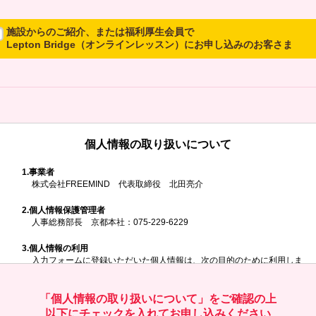
施設からのご紹介、または福利厚生会員で
Lepton Bridge（オンラインレッスン）にお申し込みのお客さま
所属施設からのご紹介、または福利厚生会員でLepton Bridgeにお申し
込みのお客さまは、以下のご入力をお願いいたします。
※ご兄弟姉妹など複数でお申し込みの場合、お一人ずつ、別々にお申し
込みください
個人情報の取り扱いについて
所属施設名・会員番号またはクーポンコ
ド
1.
事業者
株式会社FREEMIND 代表取締役 北田亮介
所属施設名
2.
個人情報保護管理者
人事総務部長 京都本社：075-229-6229
3.
個人情報の利用
入力フォームに登録いただいた個人情報は、次の目的のために利用しま
す。
会員番号またはクーポンコード
ご請求いただいた資料を発送するため
お問い合わせにお答えするため
「個人情報の取り扱いについて」をご確認の上
レプトンのキャンペーンや新商品（新サービス）、新規開講教室等を
以下にチェックを入れてお申し込みください