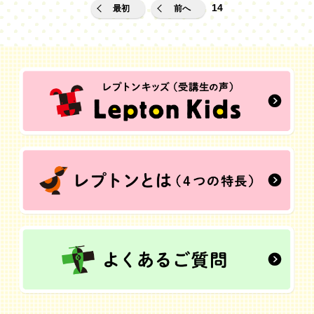
14
最初
前へ