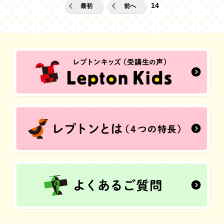
14
最初
前へ