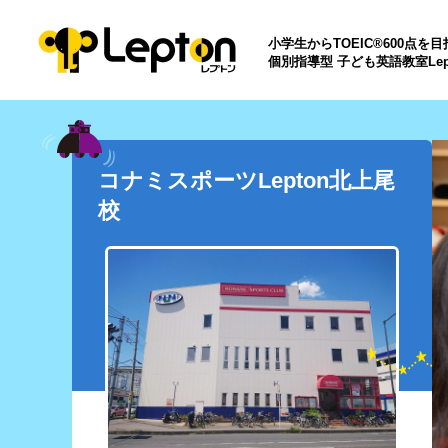
小学生からTOEIC®600点を
個別指導型 子ども英語教室Lep
コナミスポーツLepton北上尾
校