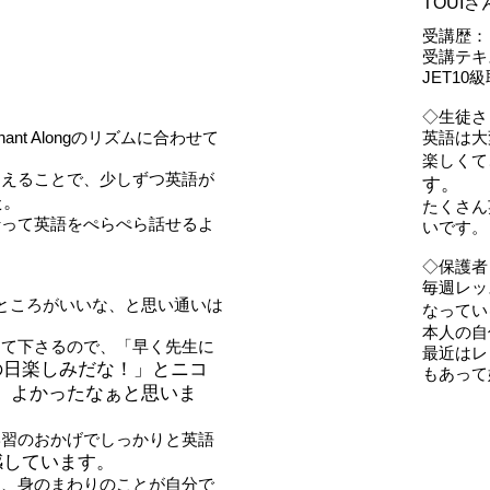
TOUI
受講歴：
受講テキ
JET10
◇生徒さ
nt Alongのリズムに合わせて
英語は大
楽しくて
覚えることで、少しずつ英語が
す。
た。
たくさん
行って英語をぺらぺら話せるよ
いです。
◇保護者
毎週レッ
ところがいいな、と思い通いは
なってい
本人の自
えて下さるので、「早く先生に
最近はレ
の日楽しみだな！」とニコ
もあって
、よかったなぁと思いま
学習のおかげでしっかりと英語
感しています。
く、身のまわりのことが自分で