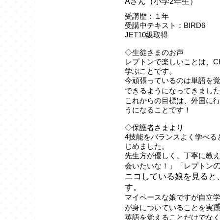
Aさん（小学2年生）
受講歴：１年
受講中テキスト：BIRD6
JET10級取得
◇生徒さまのお声
レプトンで楽しいことは、Cha
学ぶことです。
今頑張っているのは単語を
できるようになってきまし
これからの目標は、外国に
うになることです！
◇保護者さまより
4技能をバランスよく学べる
じめました。
先生方が優しく、丁寧に教
会いたいな！」「レプトン
ニコしている娘を見ると
す。
マイペースな娘ですが自立
が身についていることを実
英語を覚えることだけでな