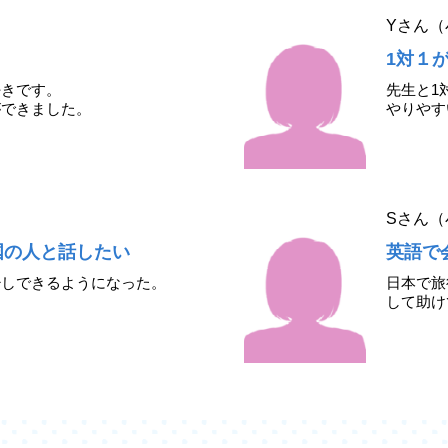
Yさん（
1対１
好きです。
先生と1
ができました。
やりやす
Sさん（
国の人と話したい
英語で
少しできるようになった。
日本で旅
して助け