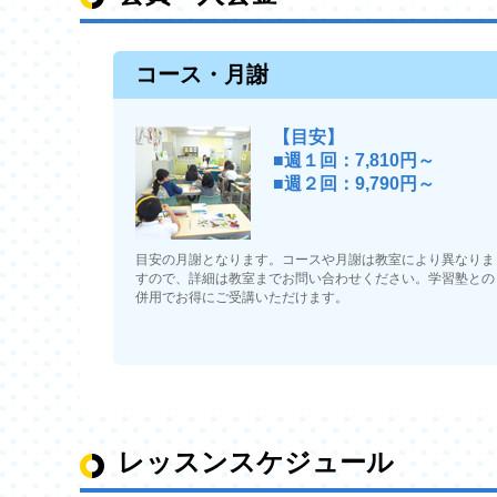
044-819-7361
までお願いします
コース・月謝
【目安】
■週１回：7,810円～
■週２回：9,790円～
目安の月謝となります。コースや月謝は教室により異なりま
すので、詳細は教室までお問い合わせください。学習塾との
併用でお得にご受講いただけます。
2025年09月01日
秋の体験キャン
🎃
秋の体験キャ
レッスンスケジュール
10/2(木)～1