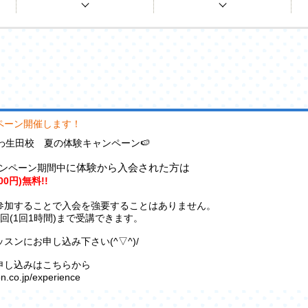
ペーン開催します！
ながわ生田校 夏の体験キャンペーン🍉
に体験から入会された方は
ンペーン期間中
00円)無料!!
参加することで入会を強要することはありません。
回(1回1時間)まで受講できます。
スンにお申し込み下さい(^▽^)/
申し込みはこちらから
on.co.jp/experience
し込みは