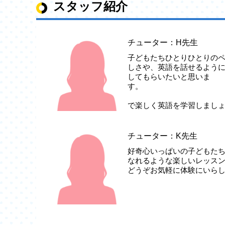
スタッフ紹介
チューター：H先生
2025年06月16日
夏の体験キャン
子どもたちひとりひとりの
しさや、英語を話せるよう
🌻
Leptonか
してもらいたいと思いま
7月1日(火)～7
体験レッスンから
レ
で楽しく英語を学習しま
🍉
Leptonか
期間中の体験か
入会金(通常16,50
チューター：K先生
初月月謝無料!!
体験レッスンに
好奇心いっぱいの子どもた
体験レッスンは2
なれるような楽しいレッス
どうぞお気軽に体験にいらし
お気軽に体験レッ
体験レッスンお
https://www.lept
お電話でのお申
044-819-7361