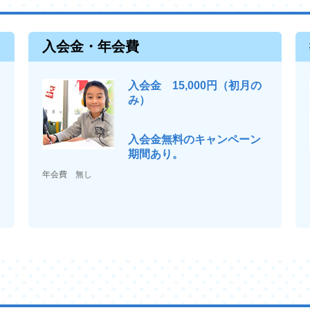
!!
入会金・年会費
入会金 15,000円（初月の
み）
入会金無料のキャンペーン
期間あり。
年会費 無し
ペーン開催します！
ンペーン
🎃
0/31(金)までに体験レッスンにご参加された方皆さまに、Amazonギフト券1