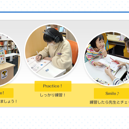
!!
ペーン開催します！
ンペーン🌸
でに体験レッスンにご参加された方皆さまに、Amazonギフト券1000円分プ
期間中にご入会された方全員にLeptonオリジナルバッグプレゼント!!
ながわ生田校スペシャル特典✨
らご入会された方は
0円)無料!!
参加することで入会を強要することはありません。
回(1回1時間)まで受講できます。
スンにお申し込み下さい(^▽^)/
申し込みはこちらから
on.co.jp/experience
し込みは