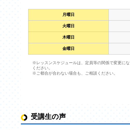
体験レッスンから
✨Leptonか
月曜日
期間中の体験か
入会金(通常16,50
火曜日
初月月謝無料!!
体験レッスンに
木曜日
体験レッスンは2
金曜日
お気軽に体験レッ
体験レッスンお
※レッスンスケジュールは、定員等の関係で変更にな
https://www.lept
ください。
※ご都合が合わない場合も、ご相談ください。
お電話でのお申
044-819-7361
までお願いします
受講生の声