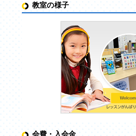
044-819-7361
教室の様子
までお願いします
2026年01月15日
春の入会キャン
🌸春の体験キャ
2/2～3/31ま
体験レッスンから
✨Leptonか
期間中の体験か
入会金(通常16,50
初月月謝無料!!
体験レッスンに
体験レッスンは2
お気軽に体験レッ
体験レッスンお
https://www.lept
会費・入会金
お電話でのお申