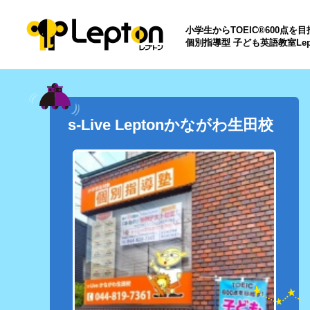
小学生からTOEIC®600点を
個別指導型 子ども英語教室Lep
s-Live Leptonかながわ生田校