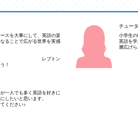
チュータ
ペーン開催します！
ペースを大事にして、英語の楽
小学生の
になることで広がる世界を実感
英語を学
ながわ生田校 夏の体験キャンペーン
🌻
層広げら
月31日(木)までに体験レッスンにご参加された方皆さまに、Amazonギフト
す。
期間中にご入会された方全員にLeptonオリジナルバッグプレゼント!!
プトン
しょう！
ながわ生田校スペシャル特典
🍉
らご入会された方は
0円)無料!!
参加することで入会を強要することはありません。
ちが一人でも多く英語を好きに
回(1回1時間)まで受講できます。
ンにしたいと思います。
てください♪
スンにお申し込み下さい(^▽^)/
申し込みはこちらから
on.co.jp/experience
し込みは