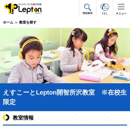
ホーム
教室を探す
えすこーとLepton開智所沢教室 ※在校生
限定
教室情報