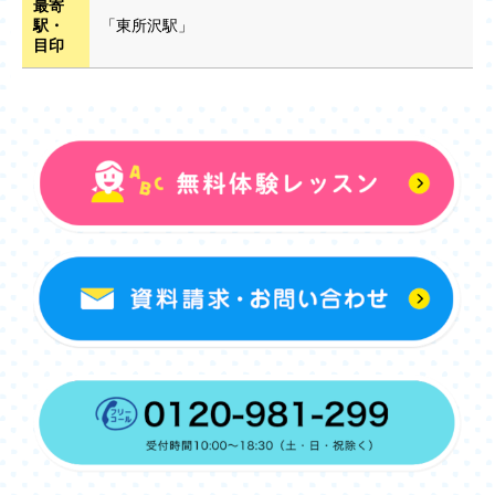
最寄
駅・
「東所沢駅」
目印