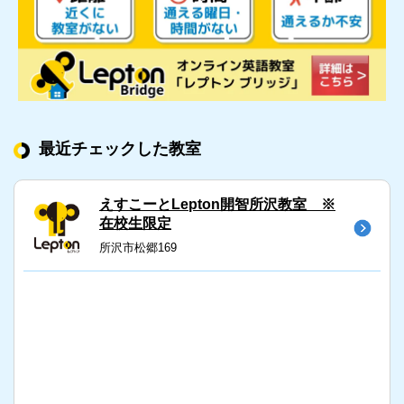
最近チェックした教室
えすこーとLepton開智所沢教室 ※
在校生限定
所沢市松郷169