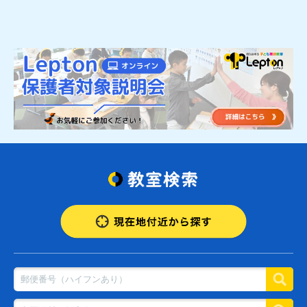
所沢市星の宮1-13
キッズステーションLepton柳瀬川教
室
志木市館2-5-2
放課後スクールMOCOPLA Lepton志
木教室
志木市本町6-22-38
市進学院Lepton大泉学園教室
練馬区東大泉1-37-2
Lepo Lepton小平東大和校
東大和市向原5-1076-11