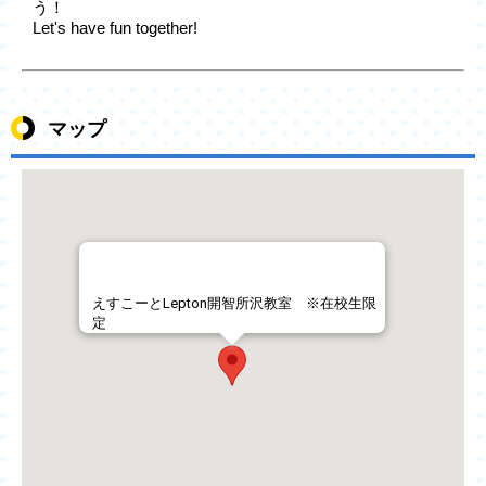
う！
Let's have fun together!
マップ
えすこーとLepton開智所沢教室 ※在校生限
定