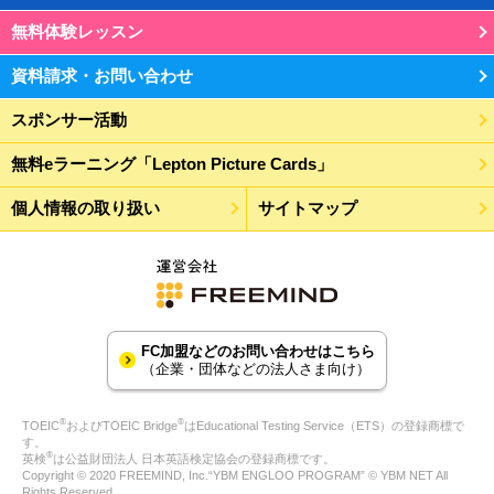
無料体験レッスン
資料請求・お問い合わせ
スポンサー活動
無料eラーニング「Lepton Picture Cards」
個人情報の取り扱い
サイトマップ
FC加盟などのお問い合わせはこちら
（企業・団体などの法人さま向け）
®
®
TOEIC
およびTOEIC Bridge
はEducational Testing Service（ETS）の登録商標で
す。
®
英検
は公益財団法人 日本英語検定協会の登録商標です。
Copyright © 2020 FREEMIND, Inc.“YBM ENGLOO PROGRAM” © YBM NET All
Rights Reserved.