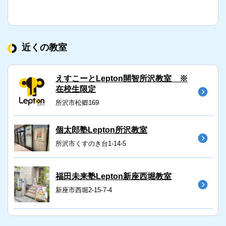
近くの教室
えすこーとLepton開智所沢教室 ※
在校生限定
所沢市松郷169
個太郎塾Lepton所沢教室
所沢市くすのき台1-14-5
福田未来塾Lepton新座西堀教室
新座市西堀2-15-7-4
コナミスポーツLepton所沢校