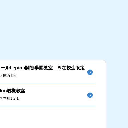
ールLepton開智学園教室 ※在校生限定
徳力186
ton岩槻教室
本町1-2-1