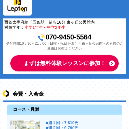
西鉄太宰府線「五条駅」徒歩16分 東ヶ丘公民館内
対象学年：
小学1年生～中学2年生
070-9450-5564
受付時間16：30～21：00（日曜・祝日 休み）※東ヶ丘公民館への直接のご
連絡はお控えください
まずは無料体験レッスンに参加！
会費・入会金
コース・月謝
■週１回：7,810円
■週２回：9,790円