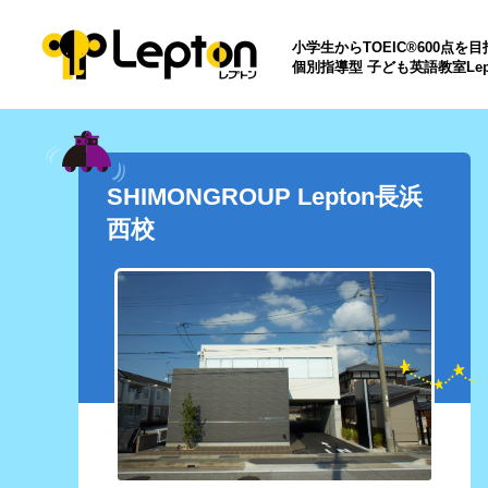
小学生からTOEIC®600点を
個別指導型 子ども英語教室Lep
SHIMONGROUP Lepton長浜
西校