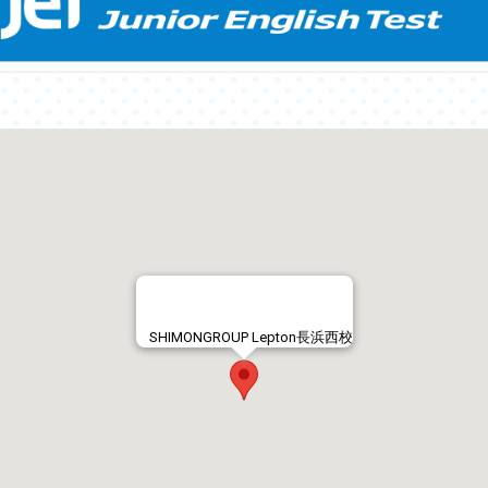
SHIMONGROUP Lepton長浜西校