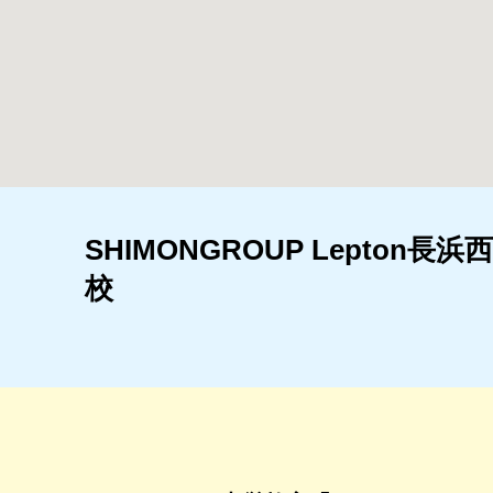
SHIMONGROUP Lepton長浜西
校