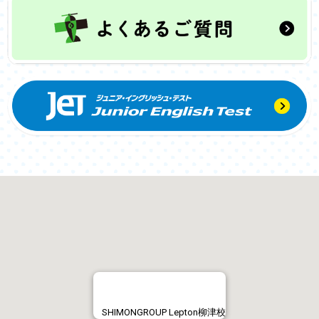
SHIMONGROUP Lepton柳津校