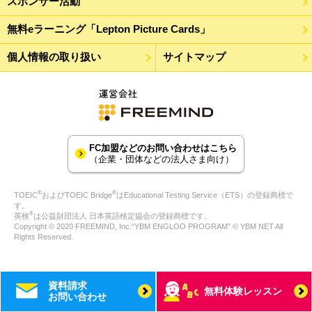
スポンサー活動
無料eラーニング「Lepton Picture Cards」
個人情報の取り扱い
サイトマップ
FC加盟などのお問い合わせはこちら
（企業・団体などの法人さま向け）
®
®
TOEIC
およびTOEIC Bridge
はEducational Testing Service（ETS）の登録商標で
す。
®
英検
は公益財団法人 日本英語検定協会の登録商標です。
Copyright © 2020 FREEMIND, Inc.“YBM ENGLOO PROGRAM” © YBM NET All
Rights Reserved.
資料請求
無料体験レッスン
お問い合わせ