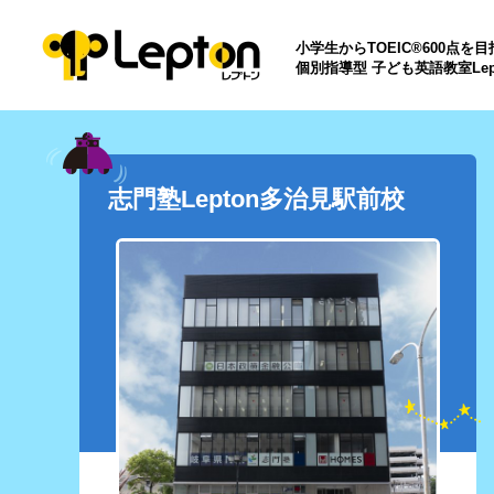
小学生からTOEIC®600点を
個別指導型 子ども英語教室Lep
志門塾Lepton多治見駅前校