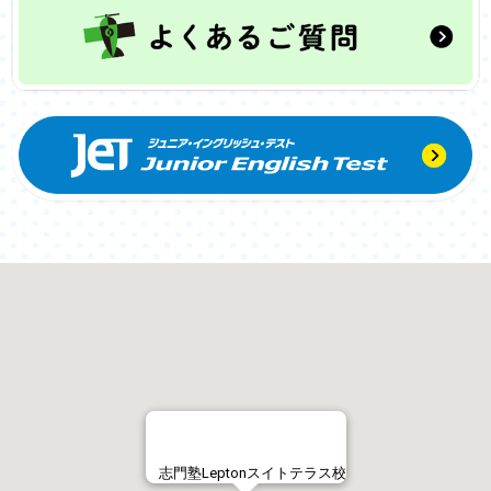
志門塾Leptonスイトテラス校