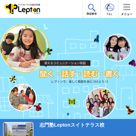
志門塾Leptonスイトテラス校