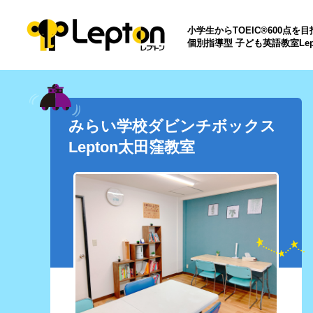
小学生からTOEIC®600点を
個別指導型 子ども英語教室Lep
みらい学校ダビンチボックス
Lepton太田窪教室