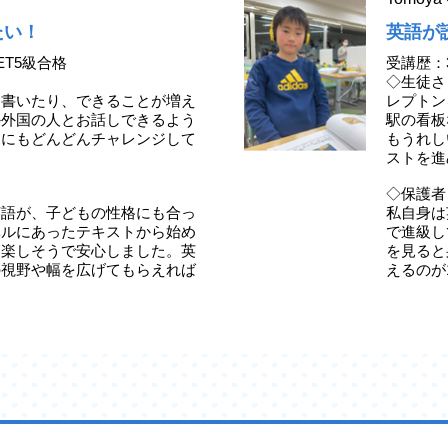
たい！
英語が
ET5級合格
受講歴：
◇生徒さ
、書いたり、できることが増え
レプトン
か外国の人とお話しできるよう
駅の看板
定にもどんどんチャレンジして
もうれし
ストを進
◇保護者
英語が、子どもの性格にも合っ
私自身は
ベルにあったテキストから始め
で進級し
ら楽しそうで安心しました。英
を見ると
の視野や幅を広げてもらえれば
えるのが