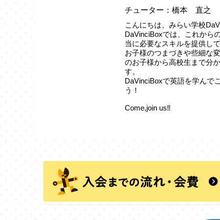
チューター：橋本 直之
こんにちは、みらい学校DaVin
DaVinciBoxでは、これ
当に必要なスキルを提供し
お子様のつまづきや些細な
のお子様から高校生まで分
す。
DaVinciBoxで英語を学
う！
Come,join us‼