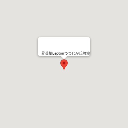
昇英塾Leptonつつじが丘教室