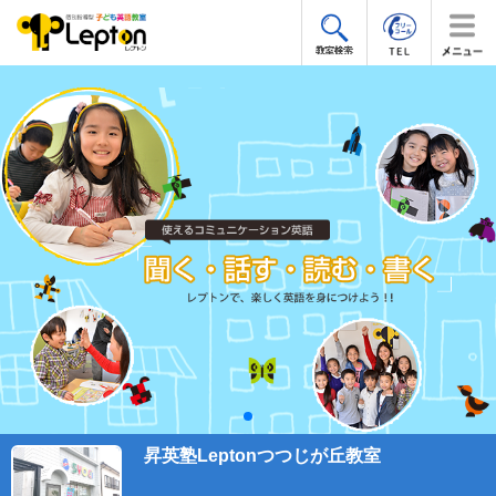
昇英塾Leptonつつじが丘教室